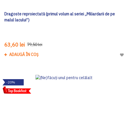
Dragoste reproiectată (primul volum al seriei „Miliardarii de pe
malul lacului”)
63,60 lei
79,50 lei
ADAUGĂ ÎN COȘ
Adau
-20%