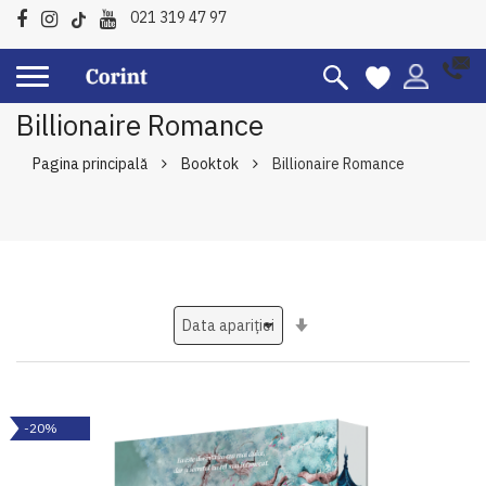
021 319 47 97
Billionaire Romance
Pagina principală
Booktok
Billionaire Romance
Setati
ascendent
-20%