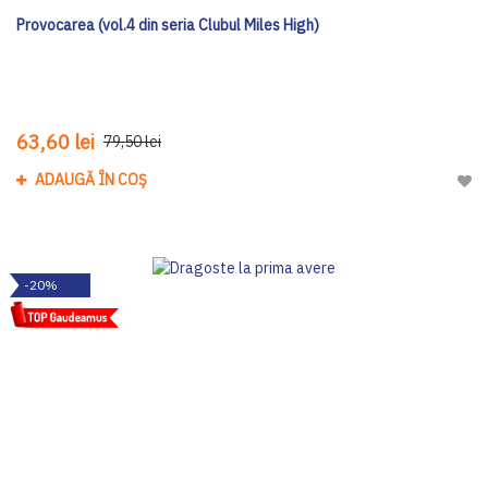
Provocarea (vol.4 din seria Clubul Miles High)
63,60 lei
79,50 lei
ADAUGĂ ÎN COȘ
Adau
-20%