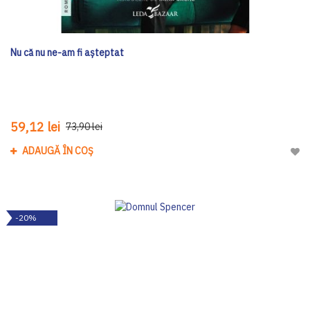
Nu că nu ne-am fi așteptat
59,12 lei
73,90 lei
ADAUGĂ ÎN COȘ
Adau
-20%