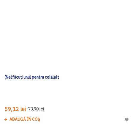
(Ne)făcuți unul pentru celălalt
59,12 lei
73,90 lei
ADAUGĂ ÎN COȘ
Adau