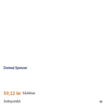
Domnul Spencer
59,12 lei
73,90 lei
Indisponibil
Adau