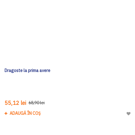
Dragoste la prima avere
55,12 lei
68,90 lei
ADAUGĂ ÎN COȘ
Adau