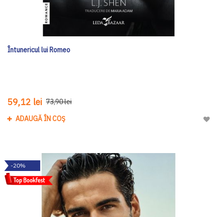
Întunericul lui Romeo
59,12 lei
73,90 lei
ADAUGĂ ÎN COȘ
Adau
-20%