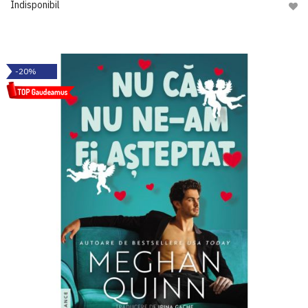
Indisponibil
Adau
-20%