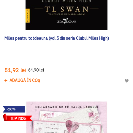
Miles pentru totdeauna (vol.5 din seria Clubul Miles High)
51,92 lei
64,90 lei
ADAUGĂ ÎN COȘ
Adau
-20%