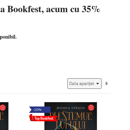
 la Bookfest, acum cu 35%
ponibil.
Setati
ascendent
-20%