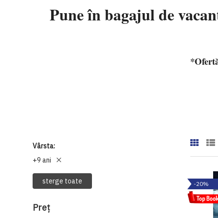
Pune în bagajul de vacan
*Ofertă
Vârsta
+9 ani
sterge toate
-20%
Preţ