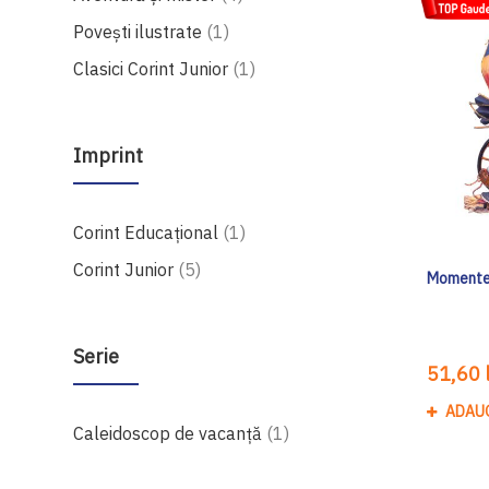
produs
Povești ilustrate
1
produs
Clasici Corint Junior
1
Imprint
produs
Corint Educaţional
1
produse
Corint Junior
5
Momente ș
Serie
51,60 l
ADAU
produs
Caleidoscop de vacanţă
1