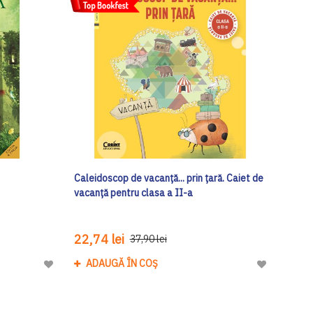
Caleidoscop de vacanță... prin țară. Caiet de
vacanță pentru clasa a II-a
22,74 lei
37,90 lei
ADAUGĂ ÎN COȘ
Adaugă
Adaugă
la
la
Lista
Lista