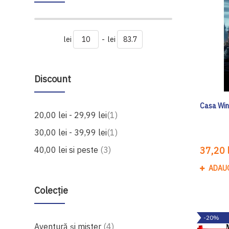
lei
-
lei
Discount
Casa Win
produs
20,00 lei
-
29,99 lei
1
produs
30,00 lei
-
39,99 lei
1
produse
40,00 lei
si peste
3
37,20 l
ADAU
Colecție
-20%
produse
Aventură și mister
4