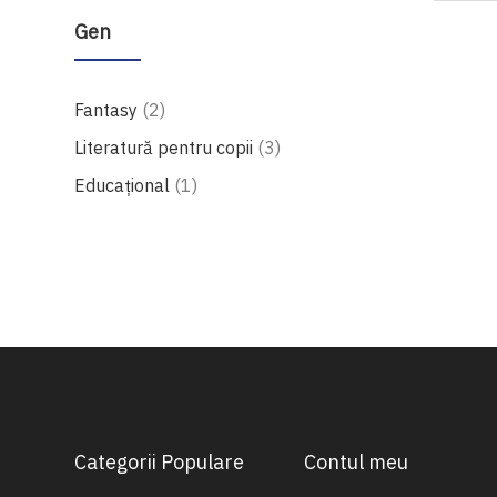
Gen
produse
Fantasy
2
produse
Literatură pentru copii
3
produs
Educațional
1
Categorii Populare
Contul meu