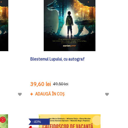
Blestemul Lupului, cu autograf
39,60 lei
49,50 lei
ADAUGĂ ÎN COȘ
Adaugă
Adaugă
la
la
Lista
Lista
de
de
-40%
Dorinte
Dorinte