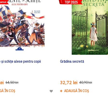
i schițe alese pentru copii
Grădina secretă
ei
32,72 lei
64,50 lei
40,90 lei
GĂ ÎN COȘ
ADAUGĂ ÎN COȘ
Adaugă
la
Lista