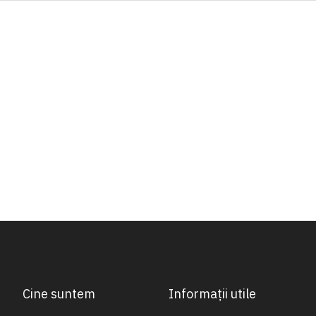
de
Dorinte
Cine suntem
Informații utile