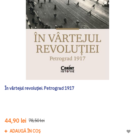
În vârtejul revoluției. Petrograd 1917
44,90 lei
78,50 lei
ADAUGĂ ÎN COȘ
Adau