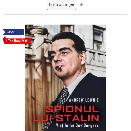
Setati
ascendent
-45%