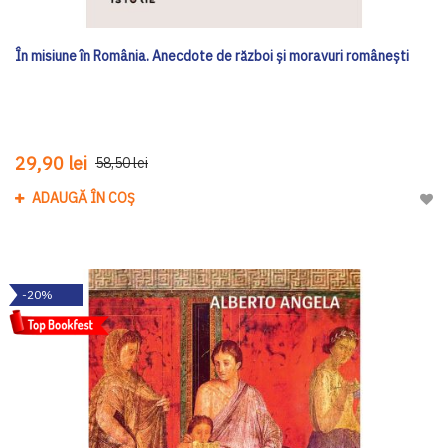
În misiune în România. Anecdote de război și moravuri românești
29,90 lei
58,50 lei
ADAUGĂ ÎN COȘ
Adau
-20%