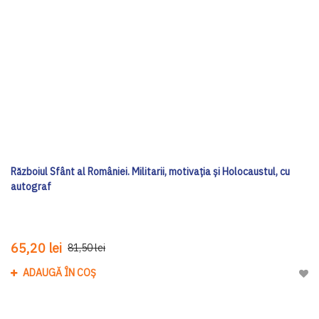
Războiul Sfânt al României. Militarii, motivația și Holocaustul, cu
autograf
65,20 lei
81,50 lei
ADAUGĂ ÎN COȘ
Adau