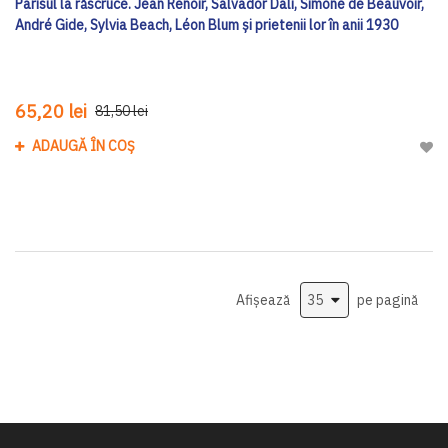
Parisul la răscruce. Jean Renoir, Salvador Dalí, Simone de Beauvoir,
André Gide, Sylvia Beach, Léon Blum și prietenii lor în anii 1930
65,20 lei
81,50 lei
ADAUGĂ ÎN COȘ
Adau
Afișează
pe pagină