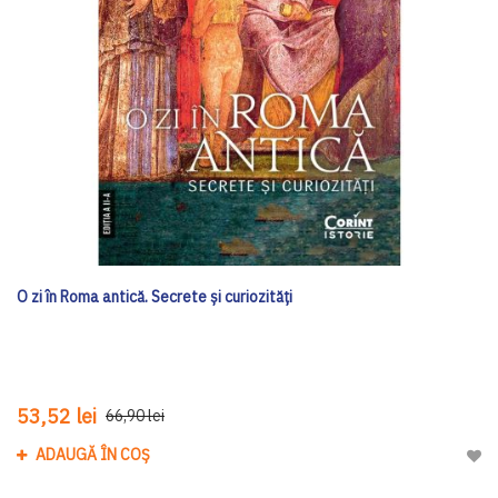
O zi în Roma antică. Secrete şi curiozităţi
53,52 lei
66,90 lei
ADAUGĂ ÎN COȘ
Adau