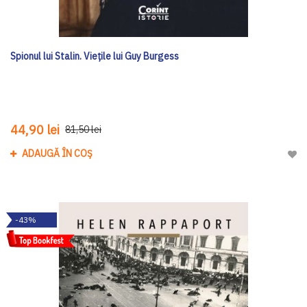
Spionul lui Stalin. Viețile lui Guy Burgess
44,90 lei
81,50 lei
ADAUGĂ ÎN COȘ
Adau
-43%