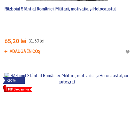
Războiul Sfânt al României. Militarii, motivația și Holocaustul
65,20 lei
81,50 lei
ADAUGĂ ÎN COȘ
Adau
-20%