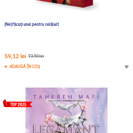
(Ne)făcuți unul pentru celălalt
59,12 lei
73,90 lei
ADAUGĂ ÎN COȘ
Adau