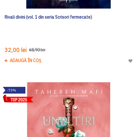
Rivali divini (vol. 1 din seria Scrisori fermecate)
32,00 lei
68,90 lei
ADAUGĂ ÎN COȘ
Adau
-73%