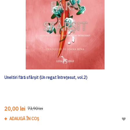
Uneltiri fără sfârșit (Un regat întrețesut, vol.2)
20,00 lei
73,90 lei
ADAUGĂ ÎN COȘ
Adau