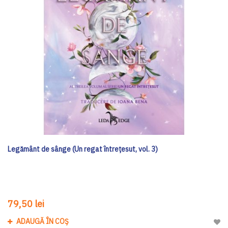
Legământ de sânge (Un regat întrețesut, vol. 3)
79,50 lei
ADAUGĂ ÎN COȘ
Adau