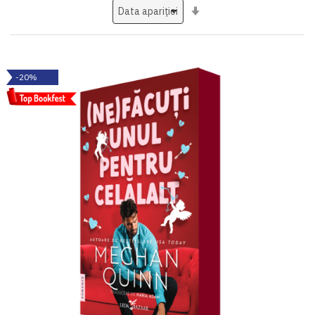
Setati
ascendent
-20%