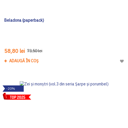
Beladona (paperback)
58,80 lei
73,50 lei
ADAUGĂ ÎN COȘ
Adau
-20%