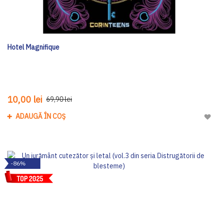
Hotel Magnifique
10,00 lei
69,90 lei
ADAUGĂ ÎN COȘ
Adau
-86%