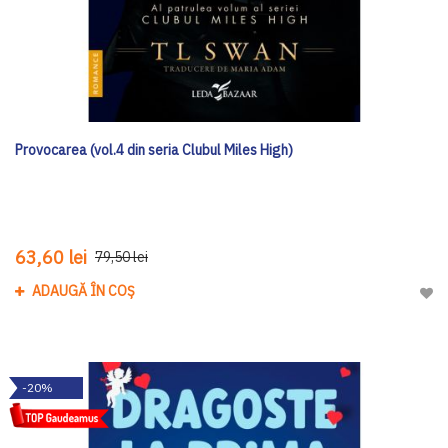
Provocarea (vol.4 din seria Clubul Miles High)
63,60 lei
79,50 lei
ADAUGĂ ÎN COȘ
Adau
-20%