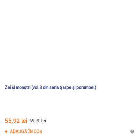
Zei și monștri (vol.3 din seria Șarpe și porumbel)
55,92 lei
69,90 lei
ADAUGĂ ÎN COȘ
Adau