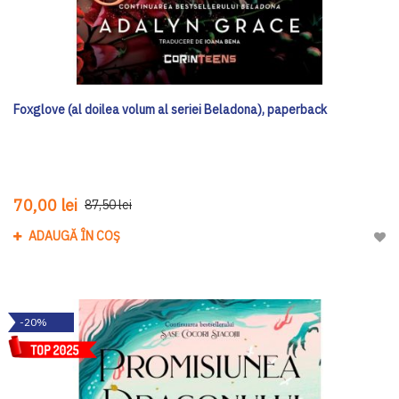
Foxglove (al doilea volum al seriei Beladona), paperback
70,00 lei
87,50 lei
ADAUGĂ ÎN COȘ
Adau
-20%