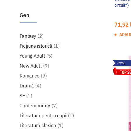
circuit”)
Gen
71,92 l
ADAU
produse
Fantasy
2
produs
Ficțiune istorică
1
produse
Young Adult
5
-20%
produse
New Adult
9
produse
Romance
9
produse
Dramă
4
produs
SF
1
produse
Contemporary
7
produs
Literatură pentru copii
1
produs
Literatură clasică
1