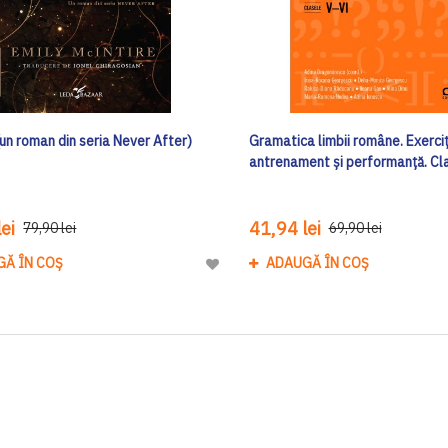
un roman din seria Never After)
Gramatica limbii române. Exerciț
antrenament și performanță. Cl
ei
41,94 lei
79,90 lei
69,90 lei
GĂ ÎN COȘ
ADAUGĂ ÎN COȘ
Adaugă
la
Lista
de
Dorinte