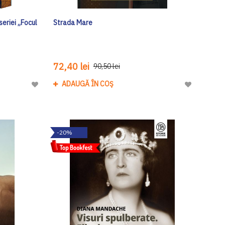
seriei „Focul
Strada Mare
72,40 lei
90,50 lei
ADAUGĂ ÎN COȘ
Adaugă
Adaugă
la
la
Lista
Lista
de
de
-20%
Dorinte
Dorinte