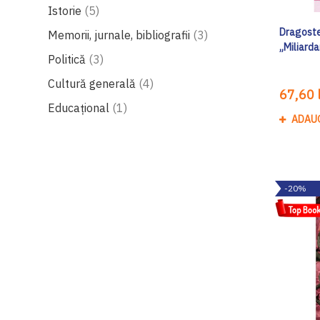
produse
Istorie
5
Dragoste 
produse
Memorii, jurnale, bibliografii
3
„Miliarda
produse
Politică
3
produse
Cultură generală
4
67,60 l
produs
Educațional
1
ADAU
-20%