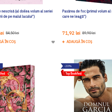
nescrisă (al doilea volum al seriei
Pasărea de foc (primul volum al 
rii de pe malul lacului”)
care ne leagă”)
ei
71,92 lei
84,50 lei
89,90 lei
GĂ ÎN COȘ
ADAUGĂ ÎN COȘ
Adaugă
la
Lista
de
-20%
Dorinte