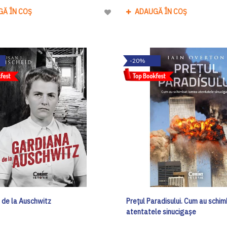
GĂ ÎN COȘ
ADAUGĂ ÎN COȘ
Adaugă
la
Lista
de
-20%
Dorinte
 de la Auschwitz
Prețul Paradisului. Cum au schi
atentatele sinucigașe