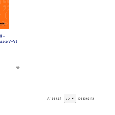
ii –
asele V–VI
Adaugă
la
Lista
de
Dorinte
Afișează
pe pagină