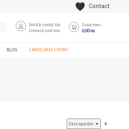
Contact
Intră în contul tău
Coşul meu
Creează cont nou
0,00 lei
BLOG
CANCELARIA CORINT
Setati
ascendent