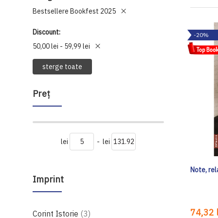
Bestsellere Bookfest 2025
Discount
-20%
50,00 lei - 59,99 lei
sterge toate
Preţ
lei
-
lei
Note, rel
Imprint
74,32 l
produse
Corint Istorie
3