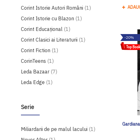
produs
ADAU
Corint Istorie Autori Români
1
produs
Corint Istorie cu Blazon
1
produs
Corint Educaţional
1
-20%
produs
Corint Clasici ai Literaturii
1
produs
Corint Fiction
1
produs
CorinTeens
1
produse
Leda Bazaar
7
produs
Leda Edge
1
Serie
Gardiana
produs
Miliardarii de pe malul lacului
1
produs
Never After
1