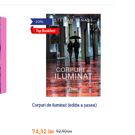
-20%
Corpuri de iluminat (ediția a șasea)
74,32 lei
92,90 lei