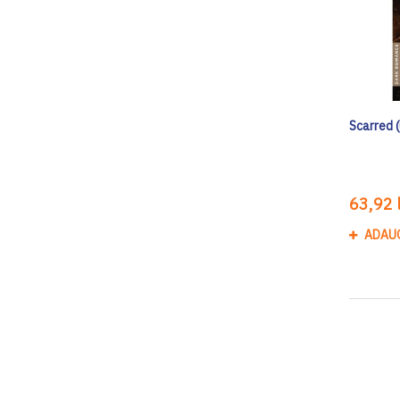
Scarred (
63,92 l
ADAU