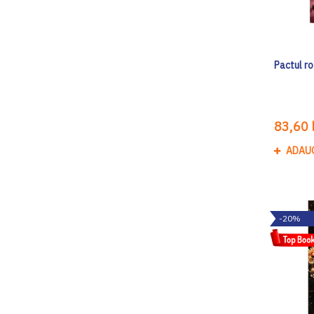
Pactul ro
83,60 l
ADAU
-20%