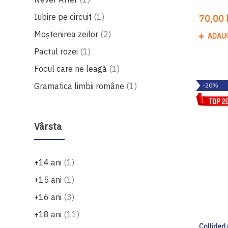
produs
Iubire pe circuit
1
70,00 l
produse
Moștenirea zeilor
2
ADAU
produs
Pactul rozei
1
produs
Focul care ne leagă
1
produs
Gramatica limbii române
1
-20%
Vârsta
produs
+14 ani
1
produs
+15 ani
1
produse
+16 ani
3
produse
+18 ani
11
Collided 