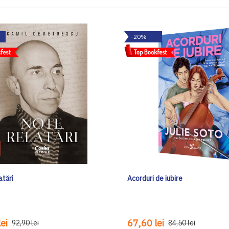
-20%
atări
Acorduri de iubire
ei
67,60 lei
92,90 lei
84,50 lei