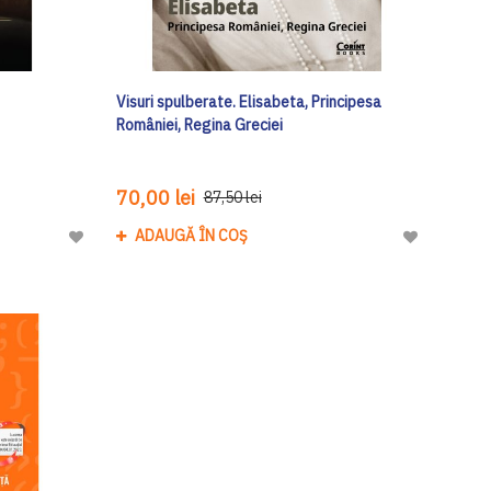
Visuri spulberate. Elisabeta, Principesa
României, Regina Greciei
70,00 lei
87,50 lei
ADAUGĂ ÎN COȘ
Adaugă
Adaugă
la
la
Lista
Lista
de
de
Dorinte
Dorinte