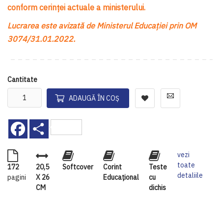
conform cerinței actuale a ministerului.
Lucrarea este avizată de Ministerul Educației prin OM
3074/31.01.2022.
Cantitate
ADAUGĂ ÎN COȘ
Facebook
Share
vezi
toate
172
20,5
Softcover
Corint
Teste
detaliile
pagini
X 26
Educaţional
cu
CM
dichis