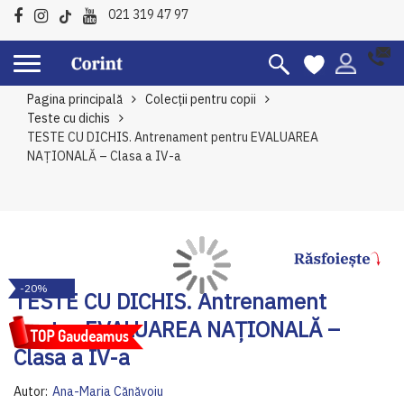
021 319 47 97
Pagina principală
Colecții pentru copii
Teste cu dichis
TESTE CU DICHIS. Antrenament pentru EVALUAREA
NAȚIONALĂ – Clasa a IV-a
Skip
Sk
-20%
to
to
TESTE CU DICHIS. Antrenament
the
th
pentru EVALUAREA NAȚIONALĂ –
end
be
of
of
Clasa a IV-a
the
th
images
im
Autor:
Ana-Maria Cănăvoiu