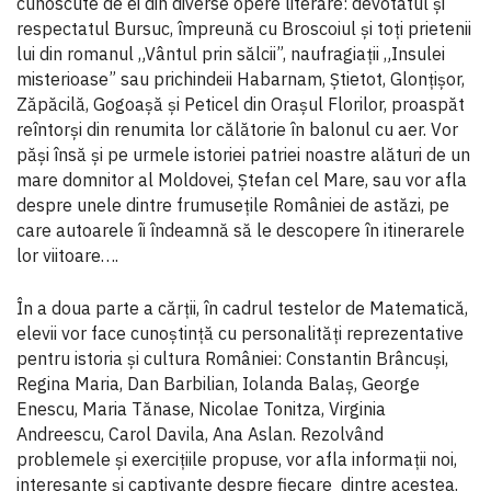
cunoscute de ei din diverse opere literare: devotatul și
respectatul Bursuc, împreună cu Broscoiul și toți prietenii
lui din romanul „Vântul prin sălcii”, naufragiații „Insulei
misterioase” sau prichindeii Habarnam, Știetot, Glonțișor,
Zăpăcilă, Gogoașă și Peticel din Orașul Florilor, proaspăt
reîntorși din renumita lor călătorie în balonul cu aer. Vor
păși însă și pe urmele istoriei patriei noastre alături de un
mare domnitor al Moldovei, Ștefan cel Mare, sau vor afla
despre unele dintre frumusețile României de astăzi, pe
care autoarele îi îndeamnă să le descopere în itinerarele
lor viitoare….
În a doua parte a cărții, în cadrul testelor de Matematică,
elevii vor face cunoștință cu personalități reprezentative
pentru istoria și cultura României: Constantin Brâncuși,
Regina Maria, Dan Barbilian, Iolanda Balaș, George
Enescu, Maria Tănase, Nicolae Tonitza, Virginia
Andreescu, Carol Davila, Ana Aslan. Rezolvând
problemele și exercițiile propuse, vor afla informații noi,
interesante și captivante despre fiecare dintre acestea.