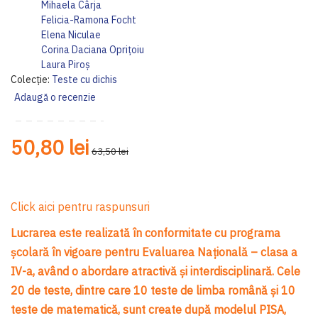
gallery
ga
Mihaela Cârja
Felicia-Ramona Focht
Elena Niculae
Corina Daciana Oprițoiu
Laura Piroș
Colecție:
Teste cu dichis
Adaugă o recenzie
50,80 lei
63,50 lei
Click aici pentru raspunsuri
Lucrarea este realizată în conformitate cu programa
școlară în vigoare pentru Evaluarea Națională – clasa a
IV-a, având o abordare atractivă și interdisciplinară. Cele
20 de teste, dintre care 10 teste de limba română și 10
teste de matematică, sunt create după modelul PISA,