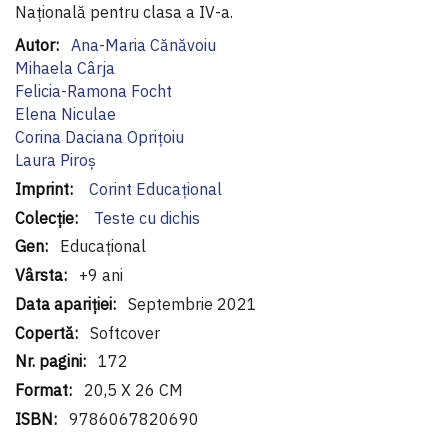
Națională pentru clasa a IV-a.
Informaţii
Ana-Maria Cănăvoiu
suplimentare
Mihaela Cârja
Felicia-Ramona Focht
Elena Niculae
Corina Daciana Oprițoiu
Laura Piroș
Corint Educaţional
Teste cu dichis
Educațional
+9 ani
Septembrie 2021
Softcover
172
20,5 X 26 CM
9786067820690