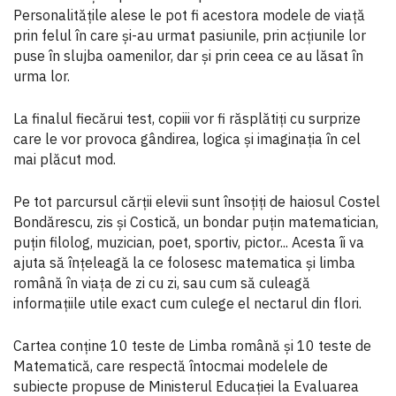
Personalitățile alese le pot fi acestora modele de viață
prin felul în care și-au urmat pasiunile, prin acțiunile lor
puse în slujba oamenilor, dar și prin ceea ce au lăsat în
urma lor.
La finalul fiecărui test, copiii vor fi răsplătiți cu surprize
care le vor provoca gândirea, logica și imaginația în cel
mai plăcut mod.
Pe tot parcursul cărții elevii sunt însoțiți de haiosul Costel
Bondărescu, zis și Costică, un bondar puțin matematician,
puțin filolog, muzician, poet, sportiv, pictor... Acesta îi va
ajuta să înțeleagă la ce folosesc matematica și limba
română în viața de zi cu zi, sau cum să culeagă
informațiile utile exact cum culege el nectarul din flori.
Cartea conține 10 teste de Limba română și 10 teste de
Matematică, care respectă întocmai modelele de
subiecte propuse de Ministerul Educației la Evaluarea