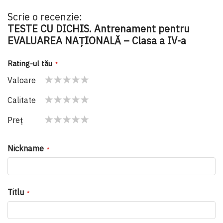
Scrie o recenzie:
TESTE CU DICHIS. Antrenament pentru
EVALUAREA NAȚIONALĂ – Clasa a IV-a
Rating-ul tău
Valoare
1
2
3
4
5
Calitate
star
stars
stars
stars
stars
1
2
3
4
5
Preţ
star
stars
stars
stars
stars
1
2
3
4
5
star
stars
stars
stars
stars
Nickname
Titlu