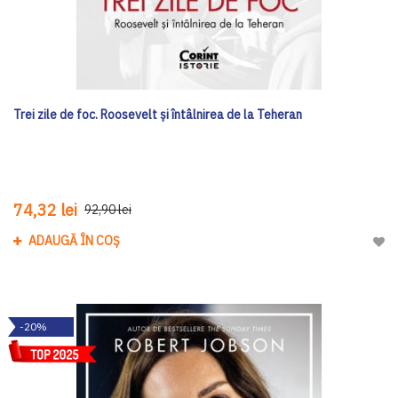
Trei zile de foc. Roosevelt și întâlnirea de la Teheran
74,32 lei
92,90 lei
ADAUGĂ ÎN COȘ
Adau
-20%