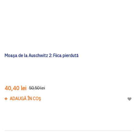
Moașa de la Auschwitz 2: Fiica pierdută
40,40 lei
50,50 lei
ADAUGĂ ÎN COȘ
Adau