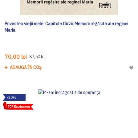
Povestea vieții mele. Capitole târzii. Memorii regăsite ale reginei
Maria
70,00 lei
87,50 lei
ADAUGĂ ÎN COȘ
Adau
-20%