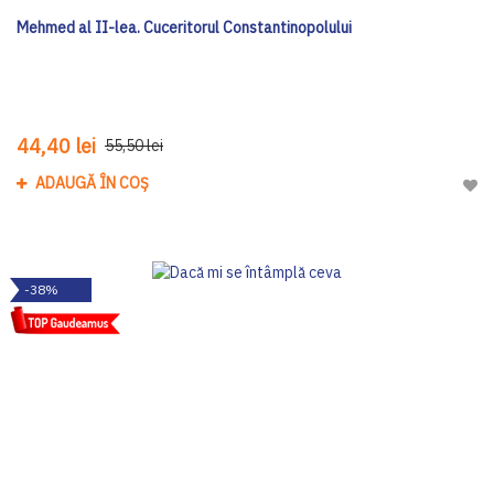
Mehmed al II-lea. Cuceritorul Constantinopolului
44,40 lei
55,50 lei
ADAUGĂ ÎN COȘ
Adau
-38%