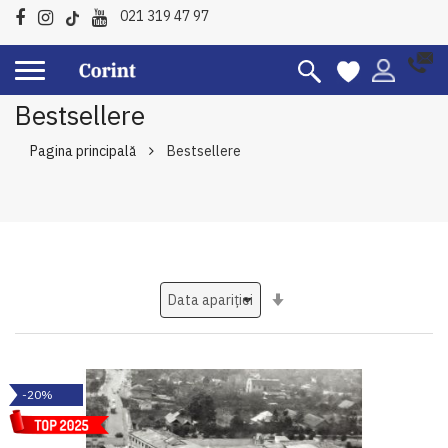
021 319 47 97
Bestsellere
Pagina principală
Bestsellere
Setati
ascendent
-20%