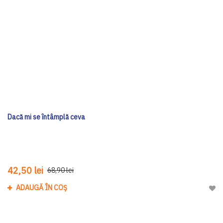
Dacă mi se întâmplă ceva
42,50 lei
68,90 lei
ADAUGĂ ÎN COȘ
Adau