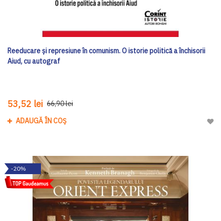
Reeducare și represiune în comunism. O istorie politică a închisorii
Aiud, cu autograf
53,52 lei
66,90 lei
ADAUGĂ ÎN COȘ
Adau
-20%