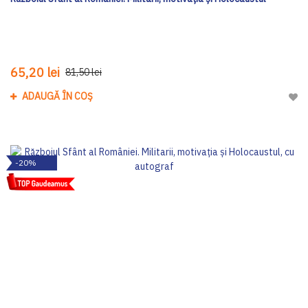
65,20 lei
81,50 lei
ADAUGĂ ÎN COȘ
Adau
-20%