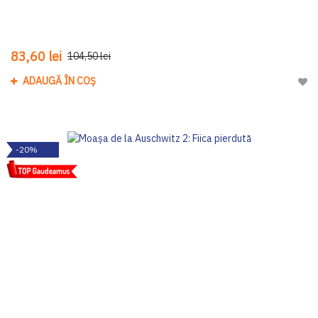
83,60 lei
104,50 lei
ADAUGĂ ÎN COȘ
Adau
-20%