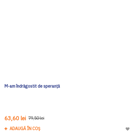
M-am îndrăgostit de speranță
63,60 lei
79,50 lei
ADAUGĂ ÎN COȘ
Adau