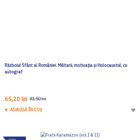
Războiul Sfânt al României. Militarii, motivația și Holocaustul, cu
autograf
65,20 lei
81,50 lei
ADAUGĂ ÎN COȘ
Adau
-20%