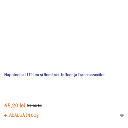
Napoleon al III-lea și România. Influența francmasonilor
65,20 lei
81,50 lei
ADAUGĂ ÎN COȘ
Adau