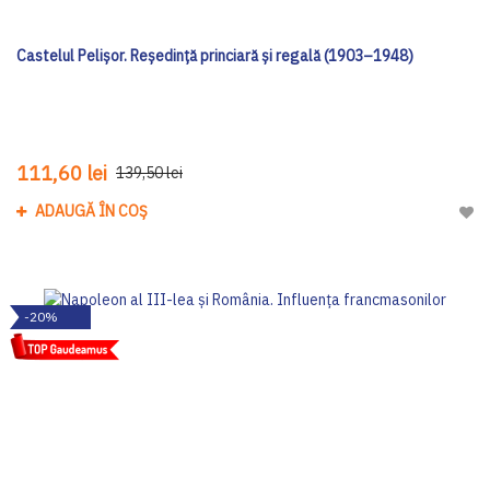
Castelul Pelişor. Reşedinţă princiară şi regală (1903–1948)
111,60 lei
139,50 lei
ADAUGĂ ÎN COȘ
Adau
-20%