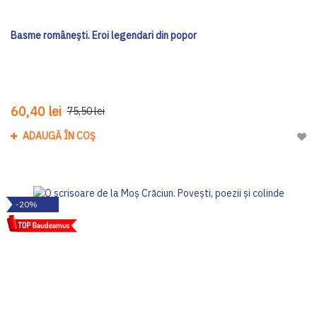
Basme românești. Eroi legendari din popor
60,40 lei
75,50 lei
ADAUGĂ ÎN COȘ
Adau
-20%