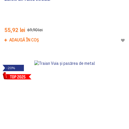
55,92 lei
69,90 lei
ADAUGĂ ÎN COȘ
Adau
-20%