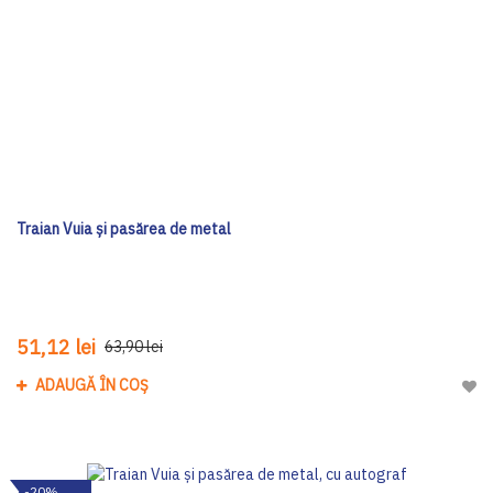
Traian Vuia și pasărea de metal
51,12 lei
63,90 lei
ADAUGĂ ÎN COȘ
Adau
-20%