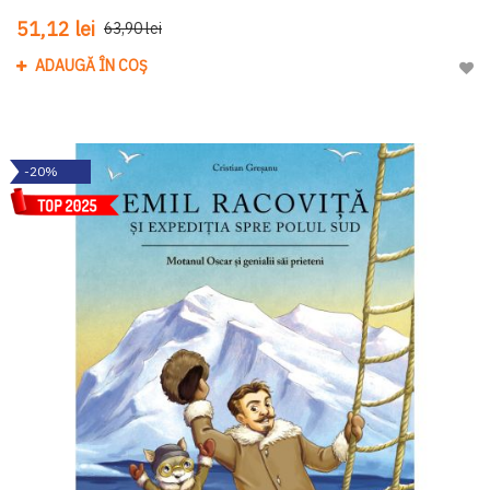
51,12 lei
63,90 lei
ADAUGĂ ÎN COȘ
Adau
-20%