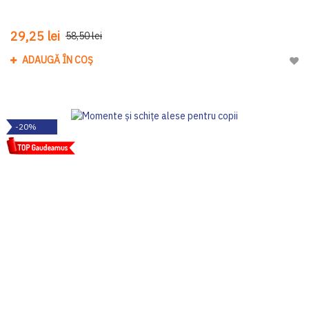
29,25 lei
58,50 lei
ADAUGĂ ÎN COȘ
Adau
-20%