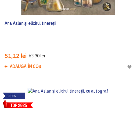
Ana Aslan și elixirul tinereții
51,12 lei
63,90 lei
ADAUGĂ ÎN COȘ
Adau
-20%