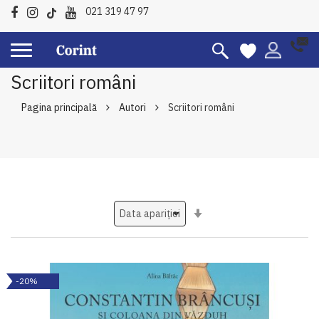
021 319 47 97
Scriitori români
Pagina principală
Autori
Scriitori români
Setati
ascendent
-20%