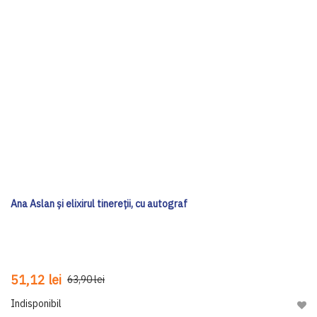
Ana Aslan și elixirul tinereții, cu autograf
51,12 lei
63,90 lei
Indisponibil
Adau