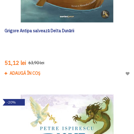
Grigore Antipa salvează Delta Dunării
51,12 lei
63,90 lei
ADAUGĂ ÎN COȘ
Adau
-20%