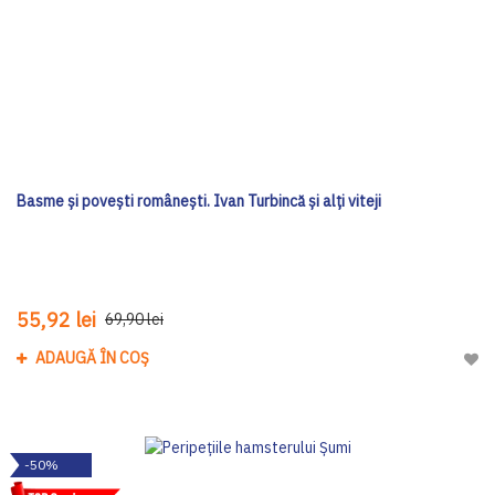
Basme și povești românești. Ivan Turbincă și alți viteji
55,92 lei
69,90 lei
ADAUGĂ ÎN COȘ
Adau
-50%