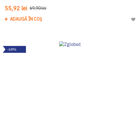
55,92 lei
69,90 lei
ADAUGĂ ÎN COȘ
Adau
-68%