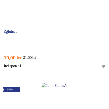
Zglobiuț
10,00 lei
31,00 lei
Indisponibil
Adau
-79%