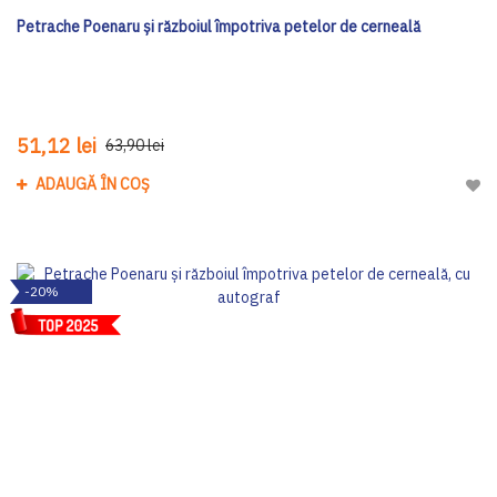
Petrache Poenaru și războiul împotriva petelor de cerneală
51,12 lei
63,90 lei
ADAUGĂ ÎN COȘ
Adau
-20%