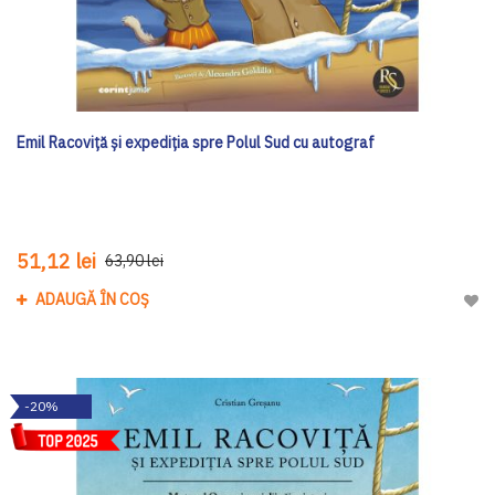
Emil Racoviță și expediția spre Polul Sud cu autograf
51,12 lei
63,90 lei
ADAUGĂ ÎN COȘ
Adau
-20%