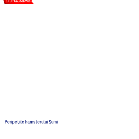
Peripețiile hamsterului Șumi