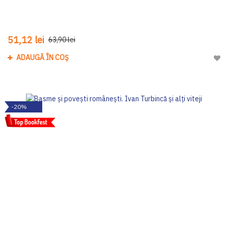
51,12 lei
63,90 lei
ADAUGĂ ÎN COȘ
Adau
-20%