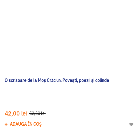
O scrisoare de la Moș Crăciun. Povești, poezii și colinde
42,00 lei
52,50 lei
ADAUGĂ ÎN COȘ
Adau