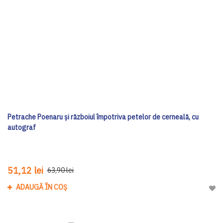
Petrache Poenaru și războiul împotriva petelor de cerneală, cu
autograf
51,12 lei
63,90 lei
ADAUGĂ ÎN COȘ
Adau