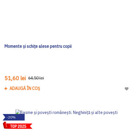
Momente și schițe alese pentru copii
51,60 lei
64,50 lei
ADAUGĂ ÎN COȘ
Adau
-20%