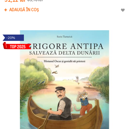
ADAUGĂ ÎN COȘ
Adau
-20%