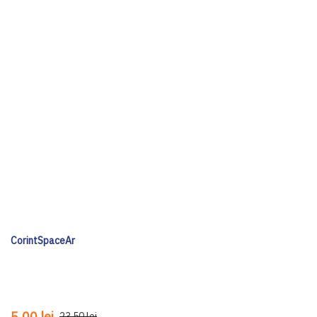
CorintSpaceAr
5,00 lei
23,50 lei