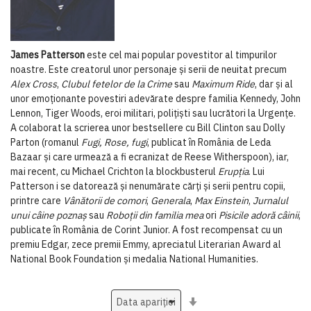
James Patterson
este cel mai popular povestitor al timpurilor
noastre. Este creatorul unor personaje și serii de neuitat precum
Alex Cross
,
Clubul fetelor de la Crime
sau
Maximum Ride
, dar şi al
unor emoţionante povestiri adevărate despre familia Kennedy, John
Lennon, Tiger Woods, eroi militari, poliţişti sau lucrători la Urgenţe.
A colaborat la scrierea unor bestsellere cu Bill Clinton sau Dolly
Parton (romanul
Fugi, Rose, fugi
, publicat în România de Leda
Bazaar și care urmează a fi ecranizat de Reese Witherspoon), iar,
mai recent, cu Michael Crichton la blockbusterul
Erupţia
. Lui
Patterson i se datorează și nenumărate cărţi și serii pentru copii,
printre care
Vânătorii de comori
,
Generala
,
Max Einstein
,
Jurnalul
unui câine poznaș
sau
Roboţii din familia mea
ori
Pisicile adoră câinii
,
publicate în România de Corint Junior. A fost recompensat cu un
premiu Edgar, zece premii Emmy, apreciatul Literarian Award al
National Book Foundation şi medalia National Humanities.
Setati
ascendent