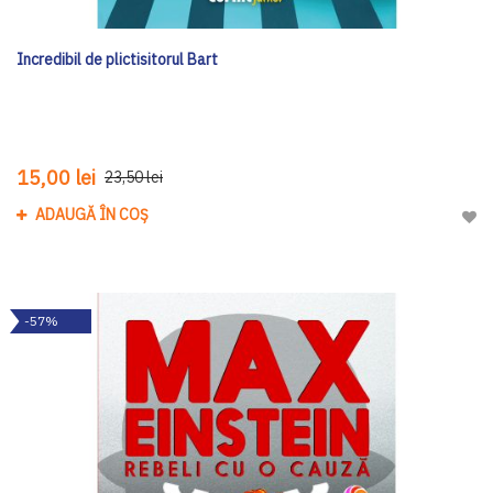
Incredibil de plictisitorul Bart
15,00 lei
23,50 lei
ADAUGĂ ÎN COȘ
Adau
-57%