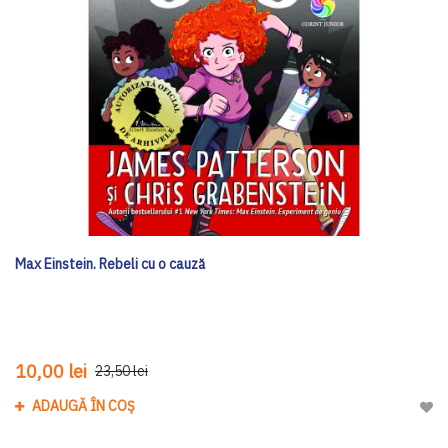
Max Einstein. Rebeli cu o cauză
10,00 lei
23,50 lei
ADAUGĂ ÎN COȘ
Adau