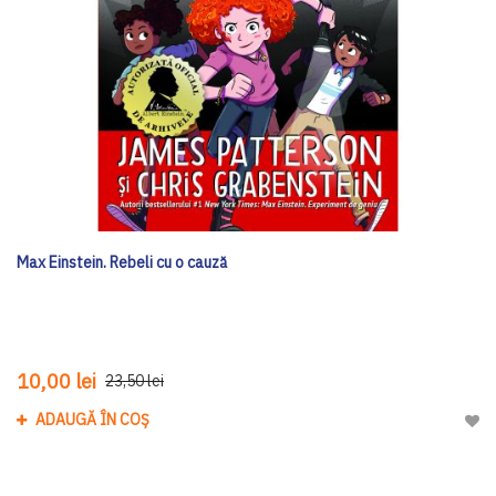
Max Einstein. Rebeli cu o cauză
10,00 lei
23,50 lei
ADAUGĂ ÎN COȘ
Adau