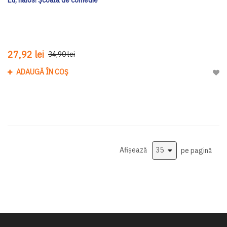
Eu, haios! Școala de comedie
27,92 lei
34,90 lei
ADAUGĂ ÎN COȘ
Adau
Afișează
pe pagină