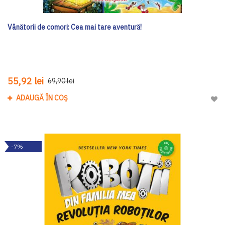
Vânătorii de comori: Cea mai tare aventură!
55,92 lei
69,90 lei
ADAUGĂ ÎN COȘ
Adau
-7%