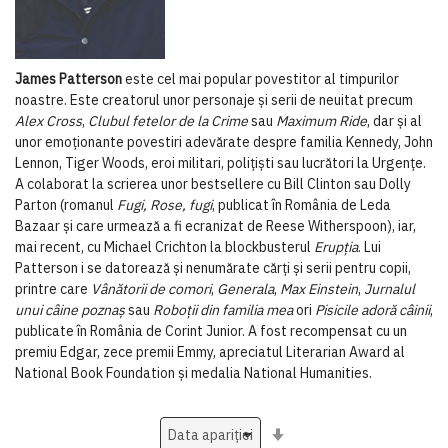
James Patterson
este cel mai popular povestitor al timpurilor
noastre. Este creatorul unor personaje și serii de neuitat precum
Alex Cross
,
Clubul fetelor de la Crime
sau
Maximum Ride
, dar şi al
unor emoţionante povestiri adevărate despre familia Kennedy, John
Lennon, Tiger Woods, eroi militari, poliţişti sau lucrători la Urgenţe.
A colaborat la scrierea unor bestsellere cu Bill Clinton sau Dolly
Parton (romanul
Fugi, Rose, fugi
, publicat în România de Leda
Bazaar și care urmează a fi ecranizat de Reese Witherspoon), iar,
mai recent, cu Michael Crichton la blockbusterul
Erupţia
. Lui
Patterson i se datorează și nenumărate cărţi și serii pentru copii,
printre care
Vânătorii de comori
,
Generala
,
Max Einstein
,
Jurnalul
unui câine poznaș
sau
Roboţii din familia mea
ori
Pisicile adoră câinii
,
publicate în România de Corint Junior. A fost recompensat cu un
premiu Edgar, zece premii Emmy, apreciatul Literarian Award al
National Book Foundation şi medalia National Humanities.
Setati
ascendent