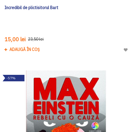
Incredibil de plictisitorul Bart
15,00 lei
23,50 lei
ADAUGĂ ÎN COȘ
Adau
-57%