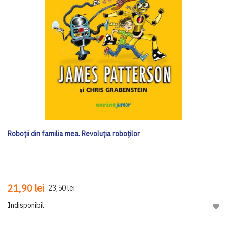
Roboții din familia mea. Revoluția roboților
21,90 lei
23,50 lei
Indisponibil
Adau