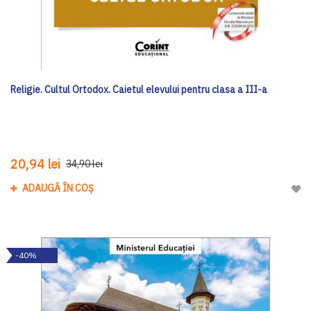
Religie. Cultul Ortodox. Caietul elevului pentru clasa a III-a
20,94 lei
34,90 lei
ADAUGĂ ÎN COȘ
Adau
-40%