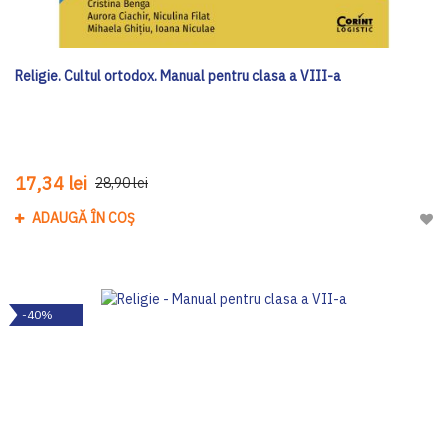
Religie. Cultul ortodox. Manual pentru clasa a VIII-a
17,34 lei
28,90 lei
ADAUGĂ ÎN COȘ
Adau
-40%