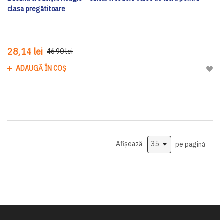
clasa pregătitoare
28,14 lei
46,90 lei
ADAUGĂ ÎN COȘ
Adau
Afișează
pe pagină