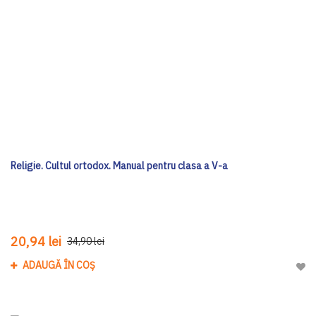
Religie. Cultul ortodox. Manual pentru clasa a V-a
20,94 lei
34,90 lei
ADAUGĂ ÎN COȘ
Adau