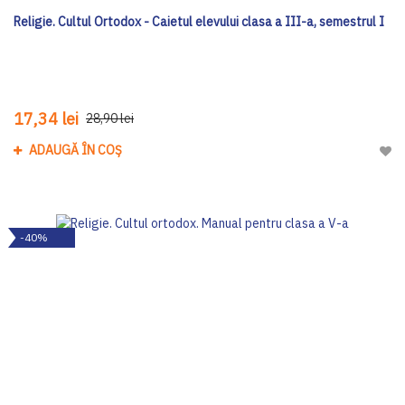
Religie. Cultul Ortodox - Caietul elevului clasa a III-a, semestrul I
17,34 lei
28,90 lei
ADAUGĂ ÎN COȘ
Adau
-40%