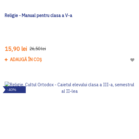
Religie - Manual pentru clasa a V-a
15,90 lei
26,50 lei
ADAUGĂ ÎN COȘ
Adau
-40%