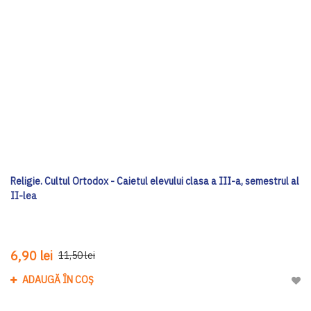
Religie. Cultul Ortodox - Caietul elevului clasa a III-a, semestrul al
II-lea
6,90 lei
11,50 lei
ADAUGĂ ÎN COȘ
Adau