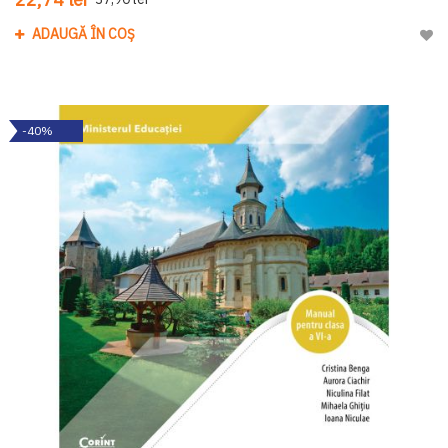
ADAUGĂ ÎN COȘ
Adau
-40%