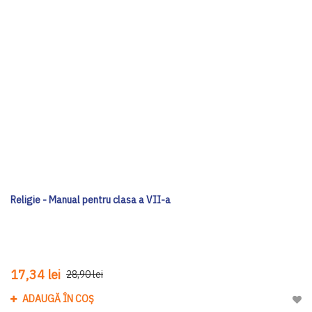
Religie - Manual pentru clasa a VII-a
17,34 lei
28,90 lei
ADAUGĂ ÎN COȘ
Adau