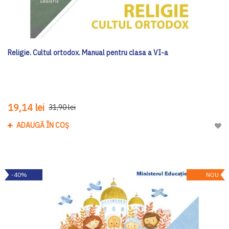
Religie. Cultul ortodox. Manual pentru clasa a VI-a
19,14 lei
31,90 lei
ADAUGĂ ÎN COȘ
Adau
-40%
NOU