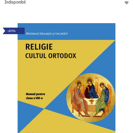
Indisponibil
Adau
-40%