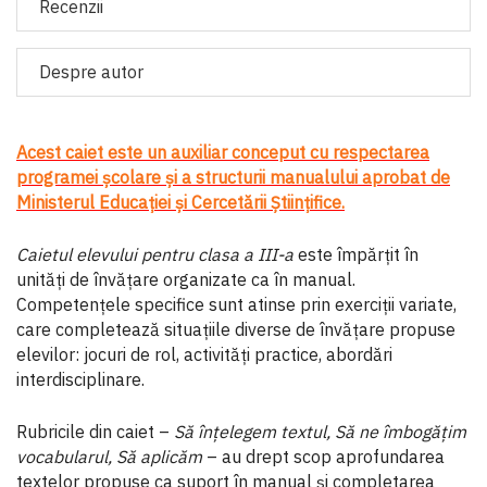
Recenzii
Despre autor
Acest caiet este un auxiliar conceput cu respectarea
programei şcolare şi a structurii manualului aprobat de
Ministerul Educaţiei şi Cercetării Ştiinţifice.
Caietul elevului pentru clasa a III-a
este împărţit în
unităţi de învăţare organizate ca în manual.
Competenţele specifice sunt atinse prin exerciţii variate,
care completează situaţiile diverse de învăţare propuse
elevilor: jocuri de rol, activităţi practice, abordări
interdisciplinare.
Rubricile din caiet –
Să înţelegem textul, Să ne îmbogăţim
vocabularul, Să aplicăm
– au drept scop aprofundarea
textelor propuse ca suport în manual şi completarea