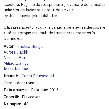
acestora. Paginile de recapitulare şi evaluare de la finalul
unităţilor de învăţare au rolul de a fixa şi
evalua cunoştinţele dobândite.
Utilizarea acestui auxiliar îi va ajuta pe elevi să descopere
şi să se apropie mai mult de frumuseţea credinţei în
Dumnezeu.
Informaţii
Cristina Benga
suplimentare
Aurora Ciachir
Niculina Filat
Mihaela Ghiţiu
Ioana Niculae
Corint Educaţional
Educațional
Februarie 2016
Flexicover
48