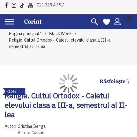
021 319 47 97
Pagina principală
Black Week
Religie. Cultul Ortodox - Caietul elevului clasa a III-a,
semestrul al II-lea
Skip
Sk
-20%
to
to
Religie. Cultul Ortodox - Caietul
the
th
elevului clasa a III-a, semestrul al II-
end
be
of
of
lea
the
th
images
im
Autor:
Cristina Benga
gallery
ga
Aurora Ciachir