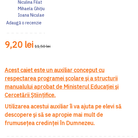
Niculina Filat
Mihaela Ghiţiu
Ioana Niculae
Adaugă o recenzie
9,20 lei
11,50 lei
Acest caiet este un auxiliar conceput cu
respectarea programei şcolare şi a structurii
manualului aprobat de Ministerul Educaţiei şi
Cercetării Ştiinţifice.
Utilizarea acestui auxiliar îi va ajuta pe elevi să
descopere şi să se apropie mai mult de
frumuseţea credinţei în Dumnezeu.