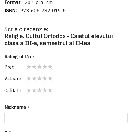
20,5 x 26 cm
978-606-782-019-5
Scrie o recenzie:
Religie. Cultul Ortodox - Caietul elevului
clasa a III-a, semestrul al II-lea
Rating-ul tău
Preţ
1
2
3
4
5
Valoare
star
stars
stars
stars
stars
1
2
3
4
5
Calitate
star
stars
stars
stars
stars
1
2
3
4
5
star
stars
stars
stars
stars
Nickname