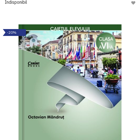
Indisponibil
Adau
-20%