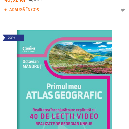
ADAUGĂ ÎN COȘ
Adau
-20%