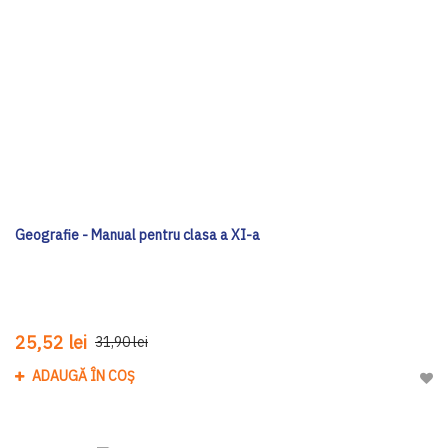
Geografie - Manual pentru clasa a XI-a
25,52 lei
31,90 lei
ADAUGĂ ÎN COȘ
Adau