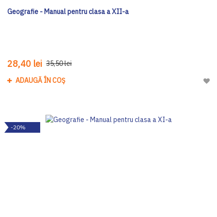
Geografie - Manual pentru clasa a XII-a
28,40 lei
35,50 lei
ADAUGĂ ÎN COȘ
Adau
-20%