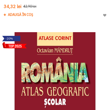
34,32 lei
42,90 lei
ADAUGĂ ÎN COȘ
Adau
-20%