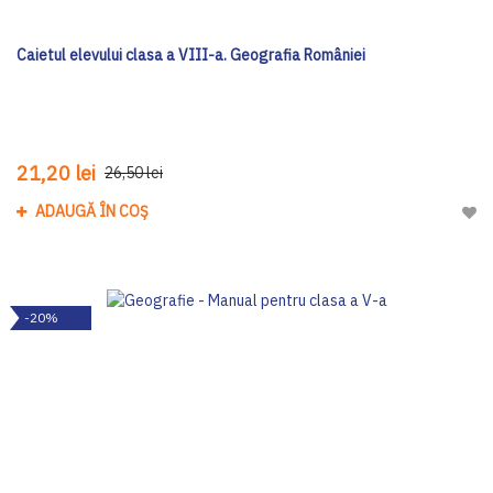
Caietul elevului clasa a VIII-a. Geografia României
21,20 lei
26,50 lei
ADAUGĂ ÎN COȘ
Adau
-20%