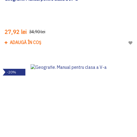
27,92 lei
34,90 lei
ADAUGĂ ÎN COȘ
Adau
-20%