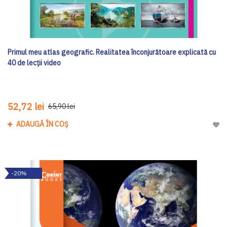
Primul meu atlas geografic. Realitatea înconjurătoare explicată cu
40 de lecții video
52,72 lei
65,90 lei
ADAUGĂ ÎN COȘ
Adau
-20%