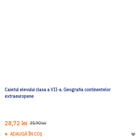
Caietul elevului clasa a VII-a. Geografia continentelor
extraeuropene
28,72 lei
35,90 lei
ADAUGĂ ÎN COȘ
Adau