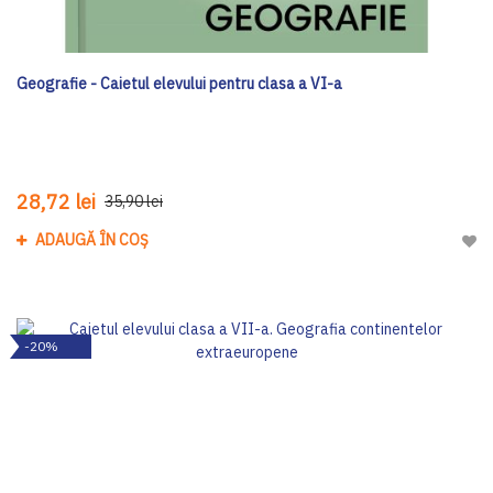
Geografie - Caietul elevului pentru clasa a VI-a
28,72 lei
35,90 lei
ADAUGĂ ÎN COȘ
Adau
-20%