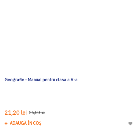
Geografie - Manual pentru clasa a V-a
21,20 lei
26,50 lei
ADAUGĂ ÎN COȘ
Adau