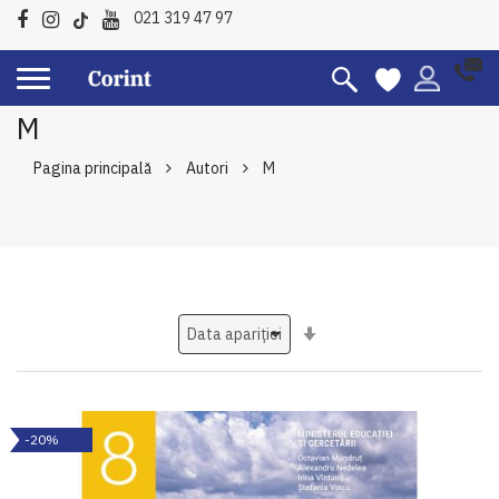
021 319 47 97
M
Pagina principală
Autori
M
Setati
ascendent
-20%