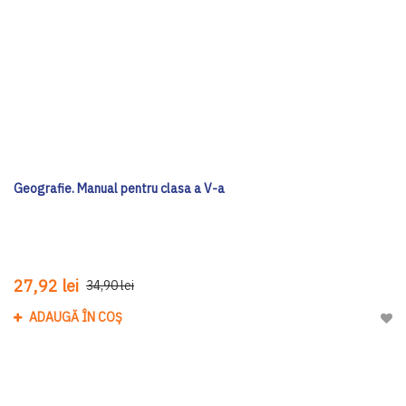
Geografie. Manual pentru clasa a V-a
27,92 lei
34,90 lei
ADAUGĂ ÎN COȘ
Adau