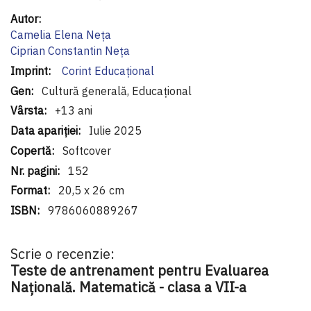
Informaţii
suplimentare
Camelia Elena Neța
Ciprian Constantin Neța
Corint Educaţional
Cultură generală, Educațional
+13 ani
Iulie 2025
Softcover
152
20,5 x 26 cm
9786060889267
Scrie o recenzie:
Teste de antrenament pentru Evaluarea
Națională. Matematică - clasa a VII-a