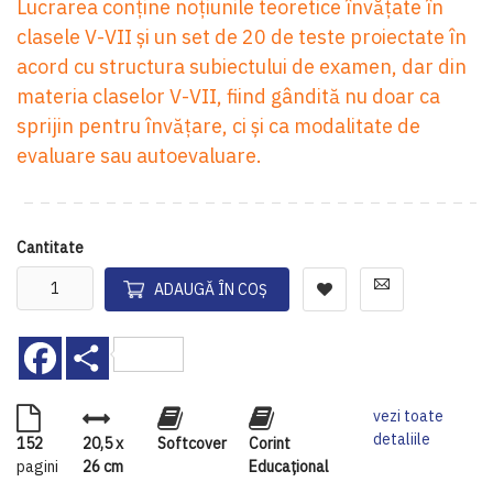
Lucrarea conține noțiunile teoretice învățate în
clasele V-VII și un set de 20 de teste proiectate în
acord cu structura subiectului de examen, dar din
materia claselor V-VII, fiind gândită nu doar ca
sprijin pentru învățare, ci și ca modalitate de
evaluare sau autoevaluare.
Cantitate
ADAUGĂ ÎN COȘ
Facebook
Share
vezi toate
detaliile
152
20,5 x
Softcover
Corint
pagini
26 cm
Educaţional