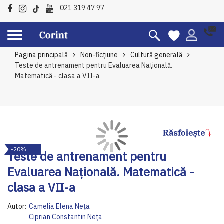
021 319 47 97
Pagina principală
Non-ficțiune
Cultură generală
Teste de antrenament pentru Evaluarea Națională.
Matematică - clasa a VII-a
Skip
Sk
-20%
to
to
Teste de antrenament pentru
the
th
Evaluarea Națională. Matematică -
end
be
of
of
clasa a VII-a
the
th
images
im
Autor:
Camelia Elena Neța
gallery
ga
Ciprian Constantin Neța