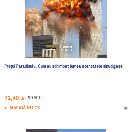
Prețul Paradisului. Cum au schimbat lumea atentatele sinucigașe
72,40 lei
90,50 lei
ADAUGĂ ÎN COȘ
Adau