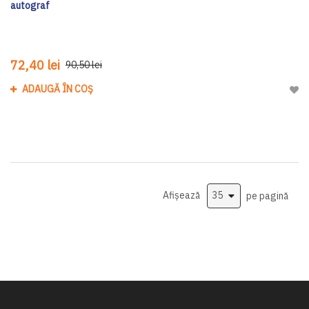
autograf
72,40 lei
90,50 lei
ADAUGĂ ÎN COȘ
Adau
Afișează
pe pagină