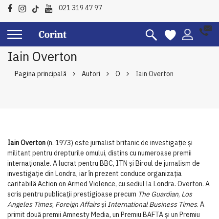
021 319 47 97
Iain Overton
Pagina principală
Autori
O
Iain Overton
Iain Overton
(n. 1973) este jurnalist britanic de investigație și
militant pentru drepturile omului, distins cu numeroase premii
internaționale. A lucrat pentru BBC, ITN și Biroul de jurnalism de
investigație din Londra, iar în prezent conduce organizația
caritabilă Action on Armed Violence, cu sediul la Londra. Overton. A
scris pentru publicații prestigioase precum
The Guardian
,
Los
Angeles Times
,
Foreign Affairs
și
International Business Times
. A
primit două premii Amnesty Media, un Premiu BAFTA și un Premiu