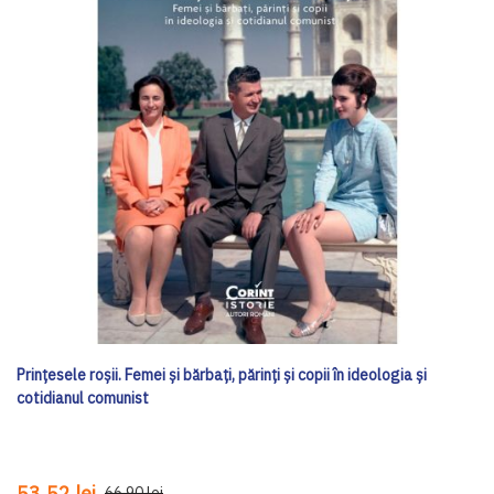
Prințesele roșii. Femei și bărbați, părinți și copii în ideologia și
cotidianul comunist
53,52 lei
66,90 lei