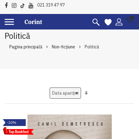
021 319 47 97
Politică
Pagina principală
Non-ficțiune
Politică
Setati
ascendent
-20%