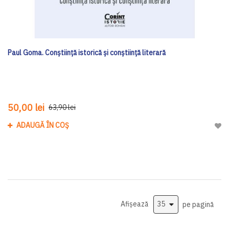
Paul Goma. Conștiință istorică și conștiință literară
50,00 lei
63,90 lei
ADAUGĂ ÎN COȘ
Adau
Afișează
pe pagină