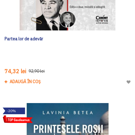
Partea lor de adevăr
74,32 lei
92,90 lei
ADAUGĂ ÎN COȘ
Adau
-20%