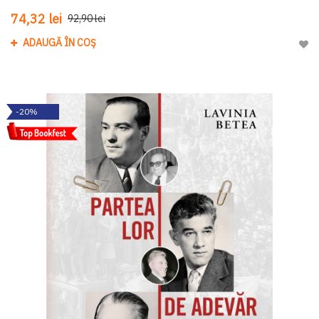
74,32 lei
92,90 lei
ADAUGĂ ÎN COȘ
Adau
-20%