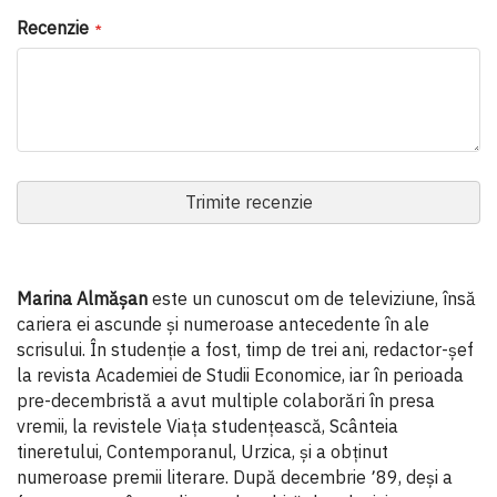
Recenzie
Trimite recenzie
Marina Almășan
este un cunoscut om de televiziune, însă
cariera ei ascunde şi numeroase antecedente în ale
scrisului. În studenţie a fost, timp de trei ani, redactor-şef
la revista Academiei de Studii Economice, iar în perioada
pre-decembristă a avut multiple colaborări în presa
vremii, la revistele Viaţa studenţească, Scânteia
tineretului, Contemporanul, Urzica, şi a obţinut
numeroase premii literare. După decembrie ՚89, deşi a