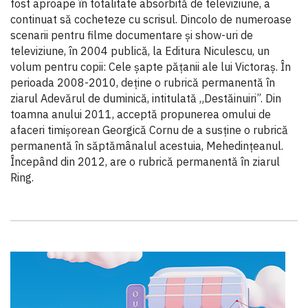
fost aproape în totalitate absorbită de televiziune, a
continuat să cocheteze cu scrisul. Dincolo de numeroase
scenarii pentru filme documentare şi show-uri de
televiziune, în 2004 publică, la Editura Niculescu, un
volum pentru copii: Cele şapte păţanii ale lui Victoraş. În
perioada 2008-2010, deţine o rubrică permanentă în
ziarul Adevărul de duminică, intitulată „Destăinuiri”. Din
toamna anului 2011, acceptă propunerea omului de
afaceri timişorean Georgică Cornu de a susţine o rubrică
permanentă în săptămânalul acestuia, Mehedinţeanul.
Începând din 2012, are o rubrică permanentă în ziarul
Ring.