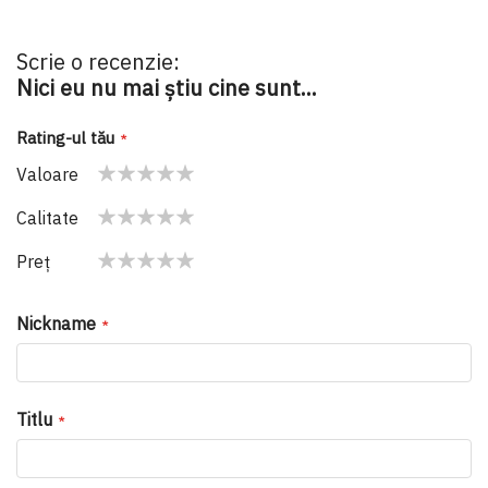
Scrie o recenzie:
Nici eu nu mai ştiu cine sunt...
Rating-ul tău
Valoare
1
2
3
4
5
Calitate
star
stars
stars
stars
stars
1
2
3
4
5
Preţ
star
stars
stars
stars
stars
1
2
3
4
5
star
stars
stars
stars
stars
Nickname
Titlu