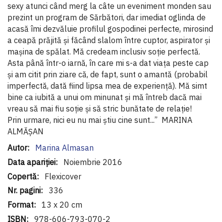
sexy atunci când merg la câte un eveniment monden sau
prezint un program de Sărbători, dar imediat oglinda de
acasă îmi dezvăluie profilul gospodinei perfecte, mirosind
a ceapă prăjită și făcând slalom între cuptor, aspirator și
mașina de spălat. Mă credeam inclusiv soție perfectă.
Asta până într-o iarnă, în care mi s-a dat viața peste cap
și am citit prin ziare că, de fapt, sunt o amantă (probabil
imperfectă, dată fiind lipsa mea de experiență). Mă simt
bine ca iubită a unui om minunat și mă întreb dacă mai
vreau să mai fiu soție și să stric bunătate de relație!
Prin urmare, nici eu nu mai știu cine sunt...” MARINA
ALMĂȘAN
Informaţii
Marina Almasan
suplimentare
Noiembrie 2016
Flexicover
336
13 x 20 cm
978-606-793-070-2