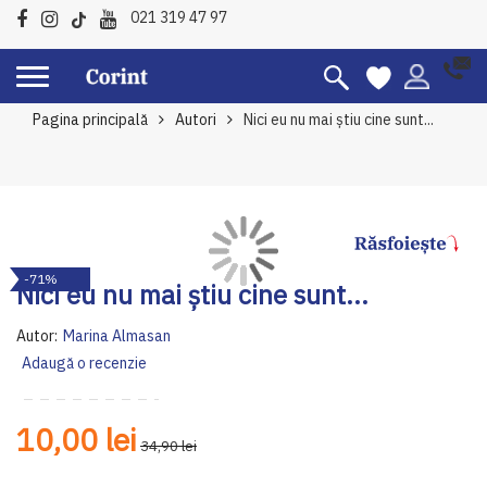
021 319 47 97
Pagina principală
Autori
Nici eu nu mai ştiu cine sunt...
Skip
Sk
-71%
to
to
Nici eu nu mai ştiu cine sunt...
the
th
end
be
Autor:
Marina Almasan
of
of
Adaugă o recenzie
the
th
images
im
gallery
ga
10,00 lei
34,90 lei