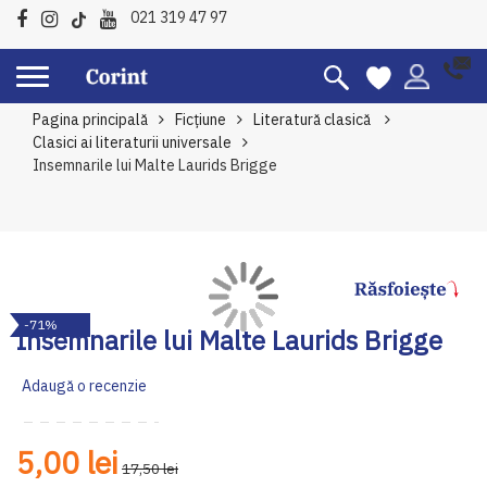
021 319 47 97
Pagina principală
Ficțiune
Literatură clasică
Clasici ai literaturii universale
Insemnarile lui Malte Laurids Brigge
Skip
Sk
-71%
to
to
Insemnarile lui Malte Laurids Brigge
the
th
end
be
Adaugă o recenzie
of
of
the
th
images
im
5,00 lei
gallery
ga
17,50 lei