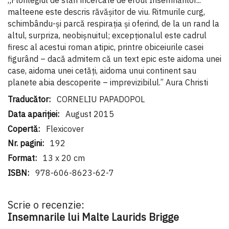
„Florilegiul de stări încercate de eroul Însemnărilor...
malteene este descris răvăşitor de viu. Ritmurile curg,
schimbându-şi parcă respiraţia şi oferind, de la un rand la
altul, surpriza, neobişnuitul; excepţionalul este cadrul
firesc al acestui roman atipic, printre obiceiurile casei
figurând – dacă admitem că un text epic este aidoma unei
case, aidoma unei cetăţi, aidoma unui continent sau
planete abia descoperite – imprevizibilul.” Aura Christi
Informaţii
CORNELIU PAPADOPOL
suplimentare
August 2015
Flexicover
192
13 x 20 cm
978-606-8623-62-7
Scrie o recenzie:
Insemnarile lui Malte Laurids Brigge