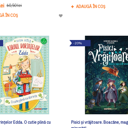
ei
60,50 lei
ADAUGĂ ÎN COȘ
GĂ ÎN COȘ
Adaugă
la
Lista
de
-20%
Dorinte
rințelor Edda. O cutie plină cu
Pisici și vrăjitoare. Boacăne, magi