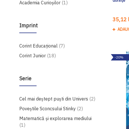
dorințe
produs
Academia Curioșilor
1
35,12 l
Imprint
ADAU
produse
Corint Educaţional
7
produse
Corint Junior
18
-20%
Serie
produse
Cel mai deștept puști din Univers
2
produse
Poveștile Sconcsului Stinky
2
Matematică și explorarea mediului
produs
1