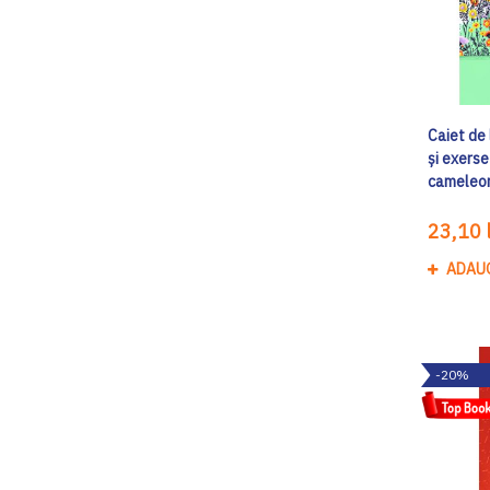
Caiet de 
și exerse
cameleon
23,10 l
ADAU
-20%