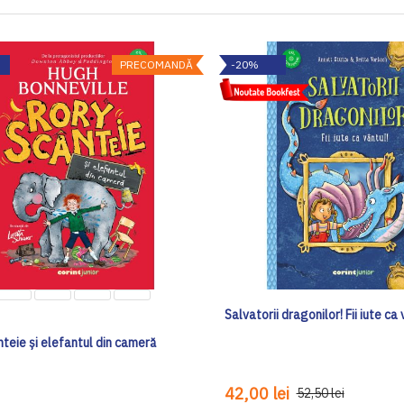
PRECOMANDĂ
-20%
Salvatorii dragonilor! Fii iute ca 
teie și elefantul din cameră
42,00 lei
52,50 lei