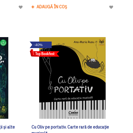
ADAUGĂ ÎN COȘ
Adaugă
Adaugă
la
la
Lista
Lista
de
de
Dorinte
Dorinte
-40%
i și alte
Cu Oliv pe portativ. Carte rară de educație