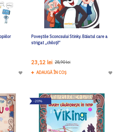
opiilor
Poveștile Sconcsului Stinky. Băiatul care a
strigat „chiloți!”
23,12 lei
28,90 lei
ADAUGĂ ÎN COȘ
Adaugă
Adaugă
la
la
Lista
Lista
de
de
-20%
Dorinte
Dorinte