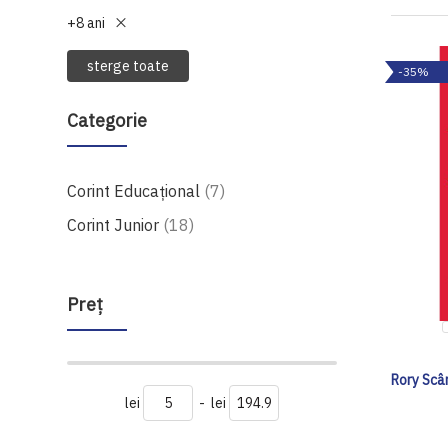
+8 ani
sterge toate
-35%
Categorie
produse
Corint Educațional
7
produse
Corint Junior
18
Preţ
Rory Scân
lei
-
lei