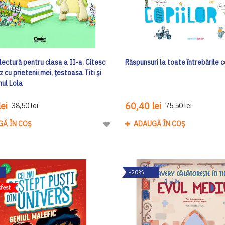
lectură pentru clasa a II-a. Citesc
Răspunsuri la toate întrebările c
z cu prietenii mei, țestoasa Titi și
ul Lola
ei
60,40 lei
38,50 lei
75,50 lei
GĂ ÎN COȘ
ADAUGĂ ÎN COȘ
Adaugă
la
Lista
de
-20%
Dorinte