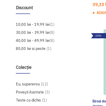
39,33 l
Discount
ADAU
produs
10,00 lei
-
19,99 lei
1
produse
30,00 lei
-
39,99 lei
8
-20%
produse
40,00 lei
-
49,99 lei
8
produs
80,00 lei
si peste
1
Colecție
produse
Eu, supererou
12
produse
Povești ilustrate
3
produs
Teste cu dichis
1
Biroul do