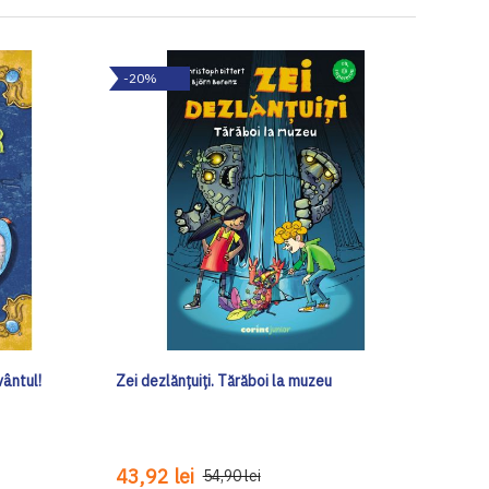
-20%
vântul!
Zei dezlănțuiți. Tărăboi la muzeu
43,92 lei
54,90 lei