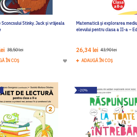
 Sconcsului Stinky. Jack și vrăjeala
Matematică și explorarea mediul
e
elevului pentru clasa a II-a – Ed
ei
26,34 lei
38,50 lei
43,90 lei
GĂ ÎN COȘ
ADAUGĂ ÎN COȘ
Adaugă
la
Lista
de
-20%
Dorinte