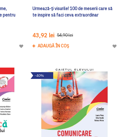
ime,
Urmează-ți visurile! 100 de meserii care să
e pentru
te inspire să faci ceva extraordinar
43,92 lei
54,90 lei
ADAUGĂ ÎN COȘ
Adaugă
Adaugă
la
la
Lista
Lista
de
de
-40%
Dorinte
Dorinte