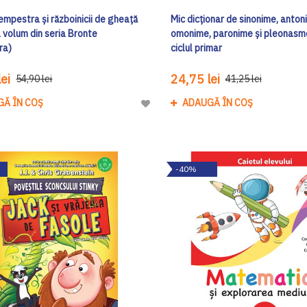
empestra și războinicii de gheață
Mic dicționar de sinonime, anton
a volum din seria Bronte
omonime, paronime și pleonasm
ra)
ciclul primar
ei
24,75 lei
54,90 lei
41,25 lei
GĂ ÎN COȘ
ADAUGĂ ÎN COȘ
Adaugă
la
Lista
de
-40%
Dorinte