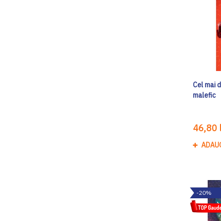
Cel mai d
malefic
46,80 l
ADAU
-20%