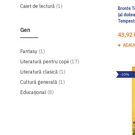
produs
Caiet de lectură
1
Bronte T
(al doile
Tempest
Gen
43,92 l
ADAU
produs
Fantasy
1
produse
Literatură pentru copii
17
produs
Literatură clasică
1
-20%
produs
Cultură generală
1
produse
Educațional
8