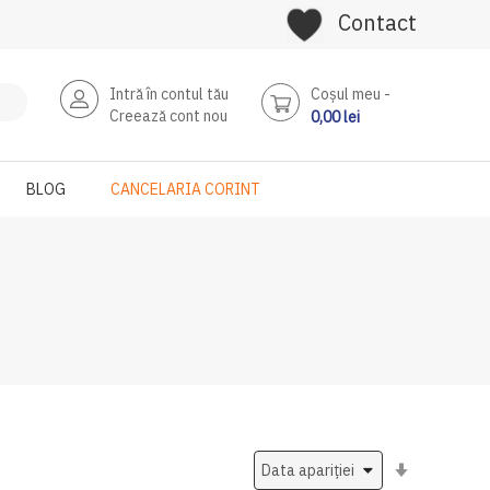
Contact
Intră în contul tău
Coşul meu
Creează cont nou
0,00 lei
BLOG
CANCELARIA CORINT
Setati
ascendent