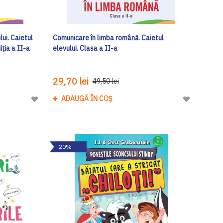
ui. Caietul
Comunicare în limba română. Caietul
iția a II-a
elevului. Clasa a II-a
29,70 lei
49,50 lei
ADAUGĂ ÎN COȘ
Adaugă
Adaugă
la
la
Lista
Lista
de
de
-20%
Dorinte
Dorinte