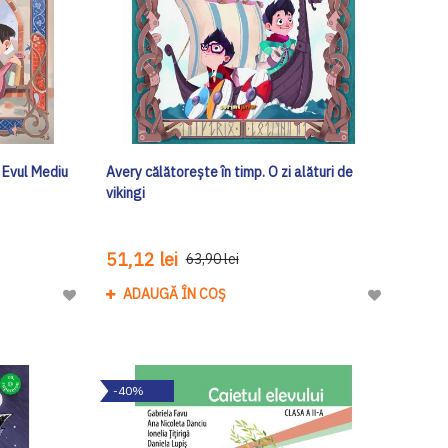
n Evul Mediu
Avery călătorește în timp. O zi alături de
vikingi
51,12 lei
63,90 lei
ADAUGĂ ÎN COȘ
Adaugă
Adaugă
la
la
Lista
Lista
de
de
-40%
Dorinte
Dorinte