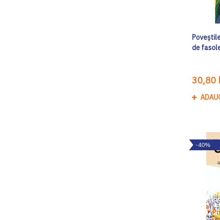
Poveștile
de fasol
30,80 l
ADAU
-40%