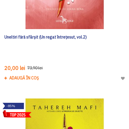
Uneltiri fără sfârșit (Un regat întrețesut, vol.2)
20,00 lei
73,90 lei
ADAUGĂ ÎN COȘ
Adau
-85%