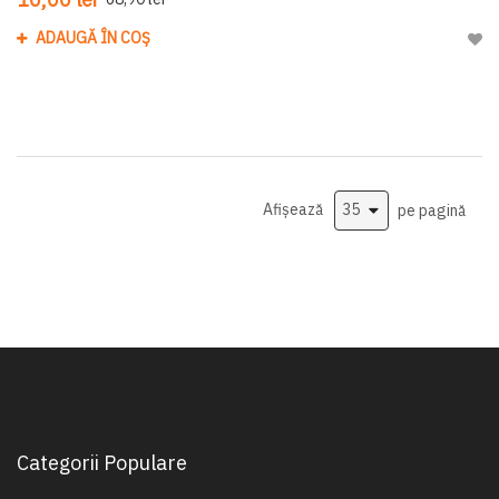
ADAUGĂ ÎN COȘ
Adau
Afișează
pe pagină
Categorii Populare