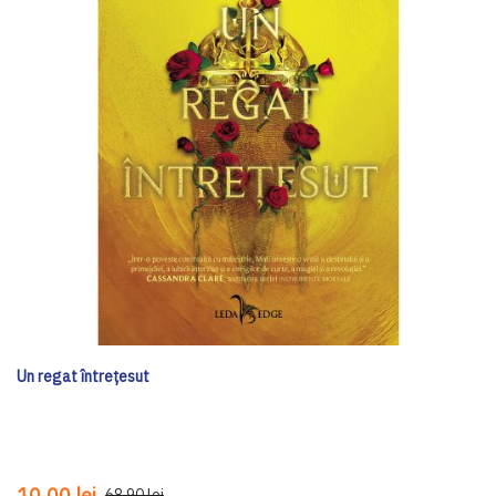
Un regat întrețesut
10,00 lei
68,90 lei