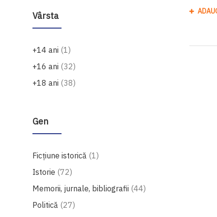
ADAU
Vârsta
produs
+14 ani
1
produse
+16 ani
32
produse
+18 ani
38
Gen
produs
Ficțiune istorică
1
produse
Istorie
72
produse
Memorii, jurnale, bibliografii
44
produse
Politică
27