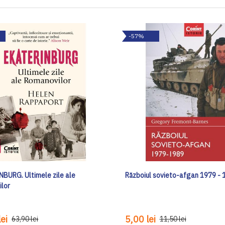
-57%
BURG. Ultimele zile ale
Războiul sovieto-afgan 1979 - 
lor
ei
5,00 lei
63,90 lei
11,50 lei