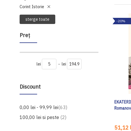
Corint Istorie
sterge toate
-20%
Preţ
lei
-
lei
Discount
EKATERIN
produse
0,00 lei
-
99,99 lei
63
Romanovi
produse
100,00 lei
si peste
2
51,12 l