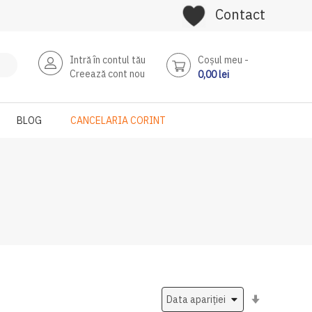
Contact
Intră în contul tău
Coşul meu
Creează cont nou
0,00 lei
BLOG
CANCELARIA CORINT
Setati
ascendent