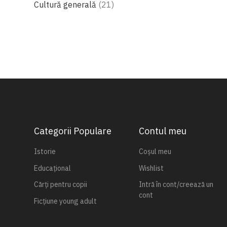
produse
Cultură generală
21
Categorii Populare
Contul meu
Istorie
Coșul meu
Educațional
Wishlist
Cărți pentru copii
Intră în cont/creează un
cont
Ficțiune young adult