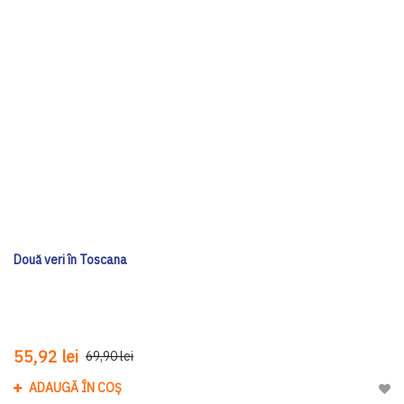
Două veri în Toscana
55,92 lei
69,90 lei
ADAUGĂ ÎN COȘ
Adau