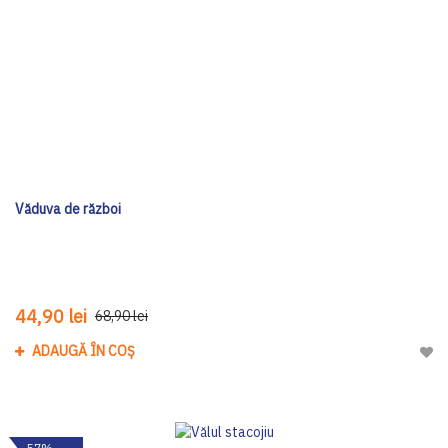
Văduva de război
44,90 lei
68,90 lei
ADAUGĂ ÎN COȘ
Adau
-57%