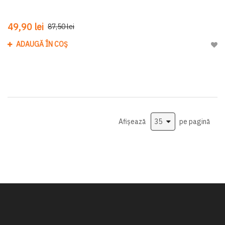
49,90 lei
87,50 lei
ADAUGĂ ÎN COȘ
Adau
Afișează
pe pagină