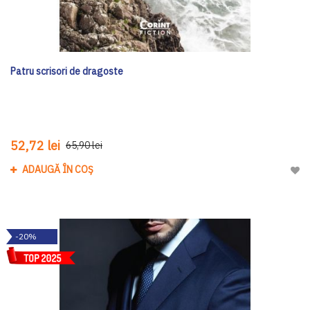
Patru scrisori de dragoste
52,72 lei
65,90 lei
ADAUGĂ ÎN COȘ
Adau
-20%