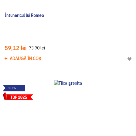
Întunericul lui Romeo
59,12 lei
73,90 lei
ADAUGĂ ÎN COȘ
Adau
-20%