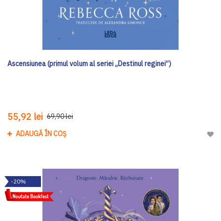
Ascensiunea (primul volum al seriei „Destinul reginei”)
55,92 lei
69,90 lei
ADAUGĂ ÎN COȘ
Adau
-20%