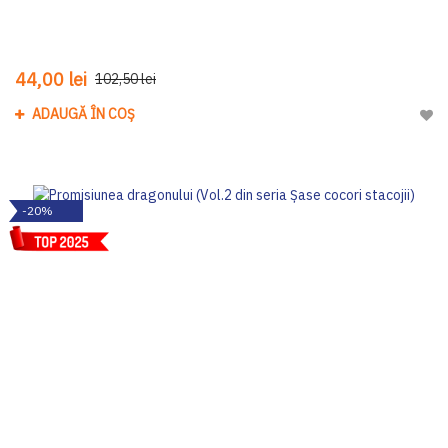
44,00 lei
102,50 lei
ADAUGĂ ÎN COȘ
Adau
-20%