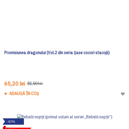
Promisiunea dragonului (Vol.2 din seria Șase cocori stacojii)
65,20 lei
81,50 lei
ADAUGĂ ÎN COȘ
Adau
-43%