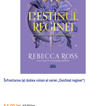
Înfruntarea (al doilea volum al seriei „Destinul reginei”)
54,00 lei
67,50 lei