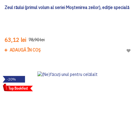
Zeul răului (primul volum al seriei Moștenirea zeilor), ediţie specială
63,12 lei
78,90 lei
ADAUGĂ ÎN COȘ
Adau
-20%