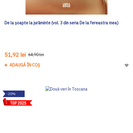
De la șoapte la jurăminte (vol. 3 din seria De la fereastra mea)
51,92 lei
64,90 lei
ADAUGĂ ÎN COȘ
Adau
-20%