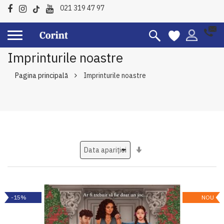
021 319 47 97
Imprinturile noastre
Pagina principală
Imprinturile noastre
Setati
ascendent
-15%
NOU