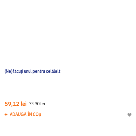
(Ne)făcuți unul pentru celălalt
59,12 lei
73,90 lei
ADAUGĂ ÎN COȘ
Adau