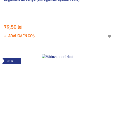
79,50 lei
ADAUGĂ ÎN COȘ
Adau
-35%