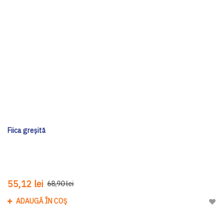
Fiica greșită
55,12 lei
68,90 lei
ADAUGĂ ÎN COȘ
Adau