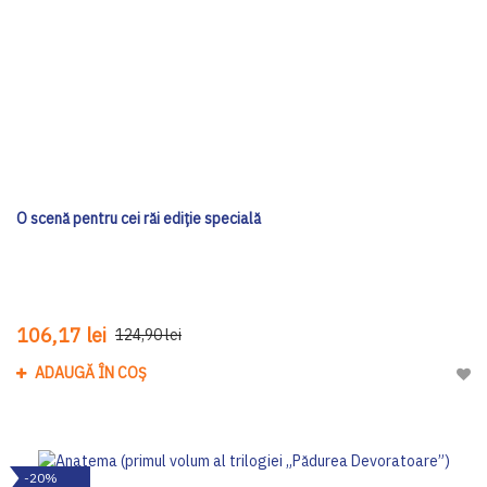
O scenă pentru cei răi ediţie specială
106,17 lei
124,90 lei
ADAUGĂ ÎN COȘ
Adau
-20%