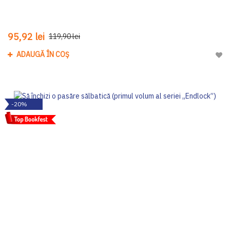
95,92 lei
119,90 lei
ADAUGĂ ÎN COȘ
Adau
-20%