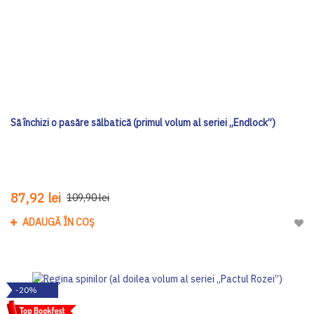
Să închizi o pasăre sălbatică (primul volum al seriei „Endlock”)
87,92 lei
109,90 lei
ADAUGĂ ÎN COȘ
Adau
-20%