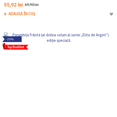
55,92 lei
69,90 lei
ADAUGĂ ÎN COȘ
Adau
-20%