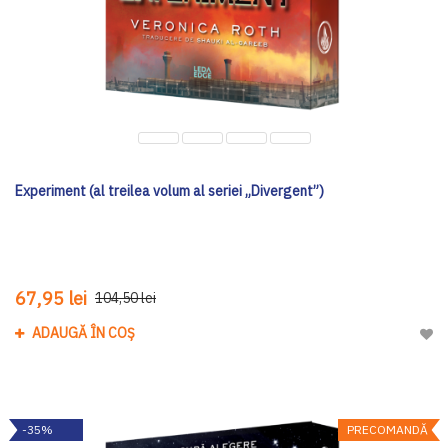
Experiment (al treilea volum al seriei „Divergent”)
67,95 lei
104,50 lei
ADAUGĂ ÎN COȘ
Adau
-35%
PRECOMANDĂ