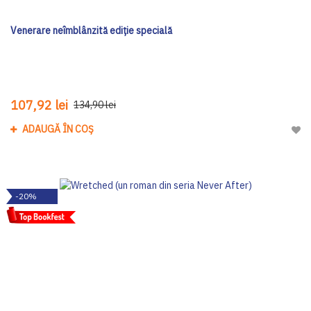
Venerare neîmblânzită ediţie specială
107,92 lei
134,90 lei
ADAUGĂ ÎN COȘ
Adau
-20%