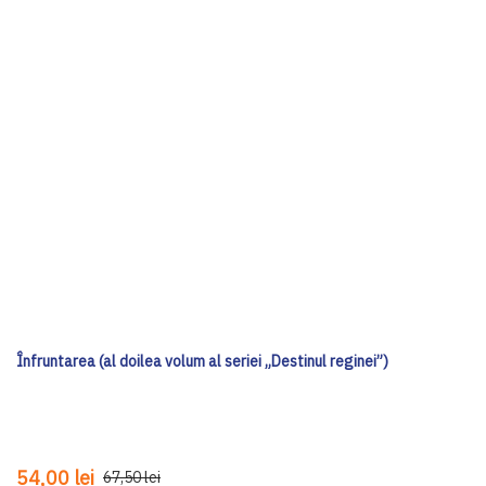
Înfruntarea (al doilea volum al seriei „Destinul reginei”)
54,00 lei
67,50 lei