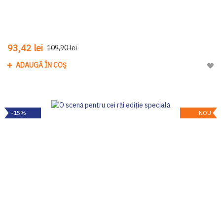
93,42 lei
109,90 lei
ADAUGĂ ÎN COȘ
Adau
-15%
NOU