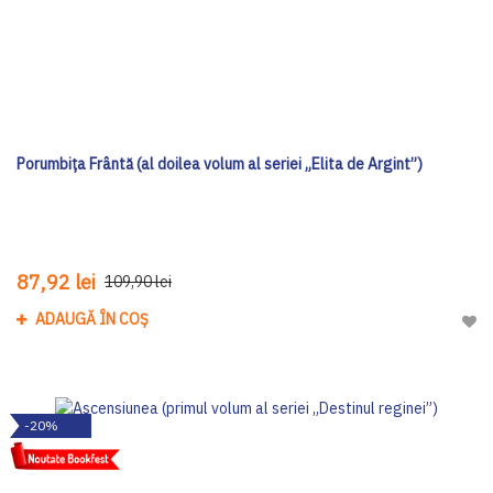
Porumbița Frântă (al doilea volum al seriei „Elita de Argint”)
87,92 lei
109,90 lei
ADAUGĂ ÎN COȘ
Adau
-20%