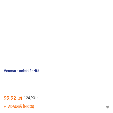
Venerare neîmblânzită
99,92 lei
124,90 lei
ADAUGĂ ÎN COȘ
Adau