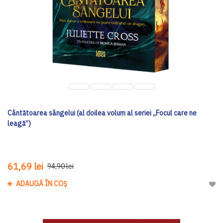
Cântătoarea sângelui (al doilea volum al seriei „Focul care ne
leagă”)
61,69 lei
94,90 lei
ADAUGĂ ÎN COȘ
Adau