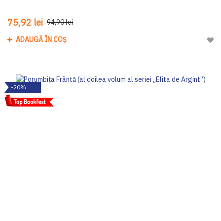
75,92 lei
94,90 lei
ADAUGĂ ÎN COȘ
Adau
-20%