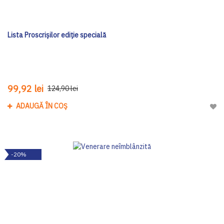
Lista Proscrișilor ediţie specială
99,92 lei
124,90 lei
ADAUGĂ ÎN COȘ
Adau
-20%