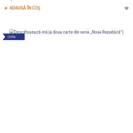
ADAUGĂ ÎN COȘ
Adau
-20%