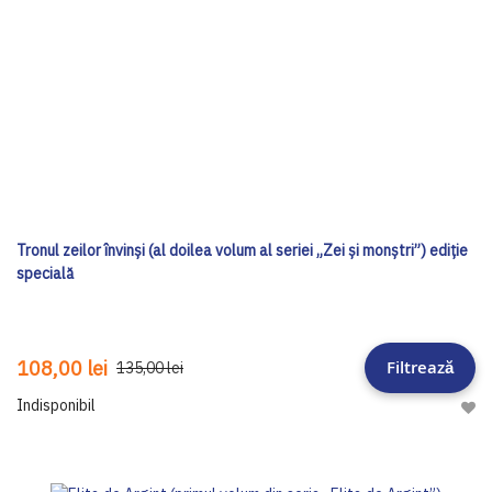
Tronul zeilor învinși (al doilea volum al seriei „Zei și monștri”) ediţie
specială
Filtrează
108,00 lei
135,00 lei
Indisponibil
Adau