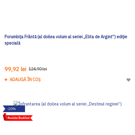
Porumbița Frântă (al doilea volum al seriei „Elita de Argint”) ediţie
specială
99,92 lei
124,90 lei
ADAUGĂ ÎN COȘ
Adau
-20%