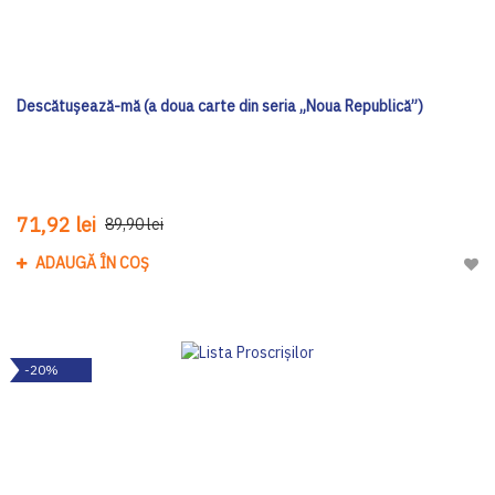
Descătușează-mă (a doua carte din seria „Noua Republică”)
71,92 lei
89,90 lei
ADAUGĂ ÎN COȘ
Adau
-20%