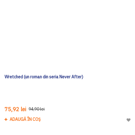
Wretched (un roman din seria Never After)
75,92 lei
94,90 lei
ADAUGĂ ÎN COȘ
Adau