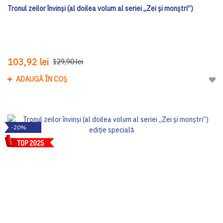
Tronul zeilor învinși (al doilea volum al seriei „Zei și monștri”)
103,92 lei
129,90 lei
ADAUGĂ ÎN COȘ
Adau
-20%