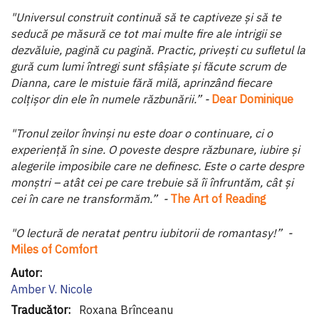
"Universul construit continuă să te captiveze și să te
seducă pe măsură ce tot mai multe fire ale intrigii se
dezvăluie, pagină cu pagină. Practic, privești cu sufletul la
gură cum lumi întregi sunt sfâșiate și făcute scrum de
Dianna, care le mistuie fără milă, aprinzând fiecare
colțișor din ele în numele răzbunării.” -
Dear Dominique
"Tronul zeilor învinși nu este doar o continuare, ci o
experiență în sine. O poveste despre răzbunare, iubire și
alegerile imposibile care ne definesc. Este o carte despre
monștri – atât cei pe care trebuie să îi înfruntăm, cât și
cei în care ne transformăm.” -
The Art of Reading
"O lectură de neratat pentru iubitorii de romantasy!” -
Miles of Comfort
Informaţii
suplimentare
Amber V. Nicole
Roxana Brînceanu