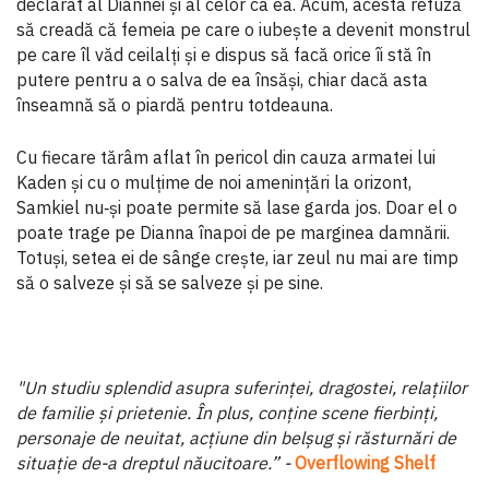
declarat al Diannei și al celor ca ea. Acum, acesta refuză
să creadă că femeia pe care o iubește a devenit monstrul
pe care îl văd ceilalți și e dispus să facă orice îi stă în
putere pentru a o salva de ea însăși, chiar dacă asta
înseamnă să o piardă pentru totdeauna.
Cu fiecare tărâm aflat în pericol din cauza armatei lui
Kaden și cu o mulțime de noi amenințări la orizont,
Samkiel nu‑și poate permite să lase garda jos. Doar el o
poate trage pe Dianna înapoi de pe marginea damnării.
Totuși, setea ei de sânge crește, iar zeul nu mai are timp
să o salveze și să se salveze și pe sine.
"Un studiu splendid asupra suferinței, dragostei, relațiilor
de familie și prietenie. În plus, conține scene fierbinți,
personaje de neuitat, acțiune din belșug și răsturnări de
situație de-a dreptul năucitoare.” -
Overflowing Shelf