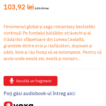
103,92 lei
129,90 lei
Fenomenul global și saga romantasy bestseller
continuă! Pe fundalul bătăliilor străvechi și al
trădărilor sfâșietoare din Lumea Cealaltă,
granițele dintre eroi și răufăcători, dușmani și
iubiți, bine și rău încep să se estompeze. Pentru că
acolo unde există zei, există și monștri…
Ascultă un fragment
Poți găsi audiobook-ul întreg aici: