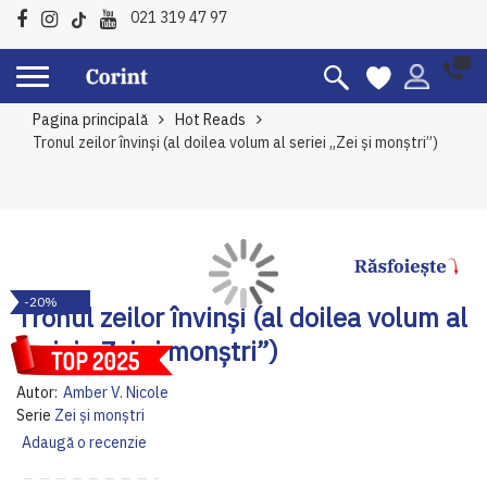
021 319 47 97
Pagina principală
Hot Reads
Tronul zeilor învinși (al doilea volum al seriei „Zei și monștri”)
Skip
Sk
-20%
to
to
Tronul zeilor învinși (al doilea volum al
the
th
seriei „Zei și monștri”)
end
be
of
of
Autor:
Amber V. Nicole
the
th
Serie
Zei și monștri
images
im
Adaugă o recenzie
gallery
ga