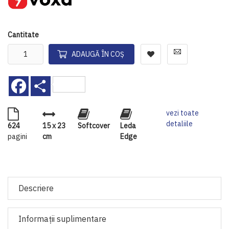
Cantitate
ADAUGĂ ÎN COȘ
Facebook
Share
vezi toate
detaliile
624
15 x 23
Softcover
Leda
pagini
cm
Edge
Descriere
Informaţii suplimentare