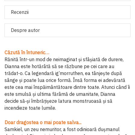
Recenzii
Despre autor
Căzută în întuneric…
Rănită într-un mod de neimaginat și sfâșiată de durere,
Dianna este hotărâtă să se răzbune pe cei care au
trădat-o. Ca legendară ig’morruthen, ea tânjește după
sânge și poate lua orice formă. Însă forma ei adevărată
este cea mai înspăimântătoare dintre toate. Atunci când îi
este smulsă și ultima fărâmă de umanitate, Dianna
decide să‑și îmbrățișeze latura monstruoasă și să
incendieze toate lumile.
Doar dragostea o mai poate salva...
Samkiel, un zeu nemuritor, a fost odinioară dușmanul