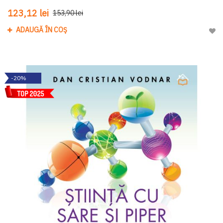
123,12 lei
153,90 lei
ADAUGĂ ÎN COȘ
Adau
-20%