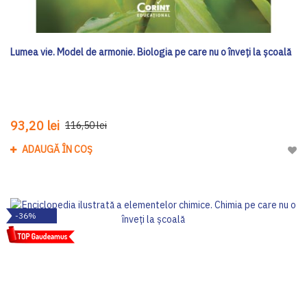
Lumea vie. Model de armonie. Biologia pe care nu o înveți la școală
93,20 lei
116,50 lei
ADAUGĂ ÎN COȘ
Adau
-36%