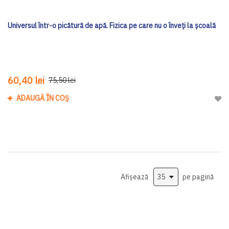
Universul într-o picătură de apă. Fizica pe care nu o înveți la școală
60,40 lei
75,50 lei
ADAUGĂ ÎN COȘ
Adau
Afișează
pe pagină