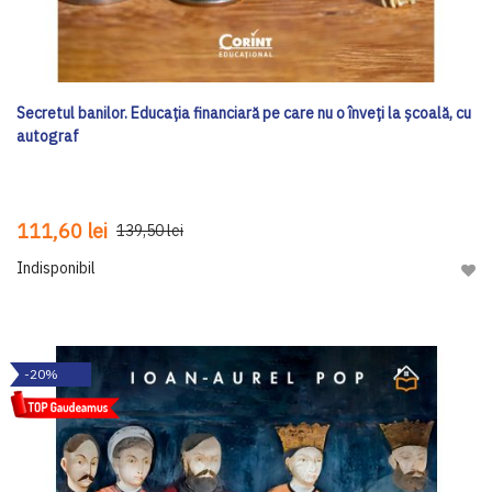
Secretul banilor. Educația financiară pe care nu o înveți la școală, cu
autograf
111,60 lei
139,50 lei
Indisponibil
Adau
-20%