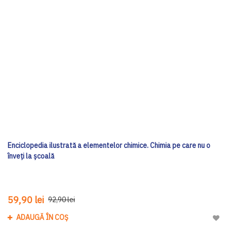
Enciclopedia ilustrată a elementelor chimice. Chimia pe care nu o
înveți la școală
59,90 lei
92,90 lei
ADAUGĂ ÎN COȘ
Adau