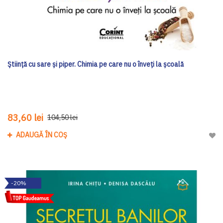
Ştiinţă cu sare şi piper. Chimia pe care nu o înveţi la şcoală
83,60 lei
104,50 lei
ADAUGĂ ÎN COȘ
Adau
-20%