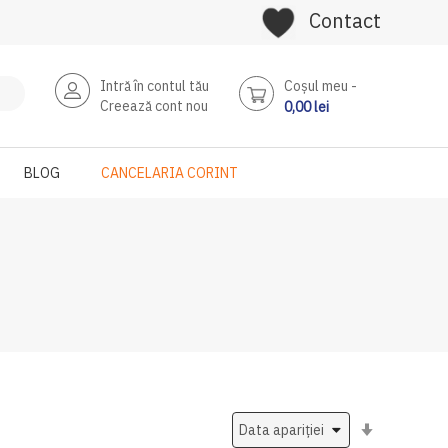
Contact
Intră în contul tău
Coşul meu
Creează cont nou
0,00 lei
BLOG
CANCELARIA CORINT
Setati
ascendent