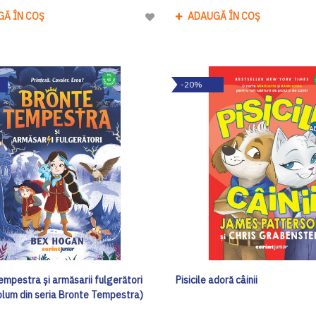
GĂ ÎN COȘ
ADAUGĂ ÎN COȘ
Adaugă
la
Lista
de
-20%
Dorinte
empestra și armăsarii fulgerători
Pisicile adoră câinii
volum din seria Bronte Tempestra)