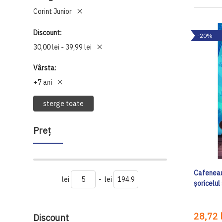
Corint Junior
Discount
-20%
30,00 lei - 39,99 lei
Vârsta
+7 ani
sterge toate
Preţ
Cafeneau
lei
-
lei
șoricelu
28,72 l
Discount