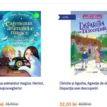
-20%
a animalelor magice. Herriot,
Christie și Agatha, Agenție de de
l supraveghetor
Dispariția unei descoperiri
ei
32,00 lei
35,90 lei
40,00 lei