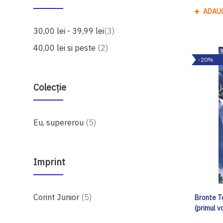
ADAU
produse
30,00 lei
-
39,99 lei
3
produse
40,00 lei
si peste
2
-20%
Colecție
produse
Eu, supererou
5
Imprint
produse
Corint Junior
5
Bronte T
(primul 