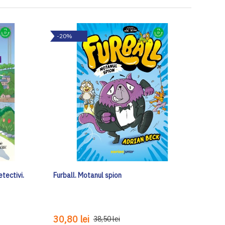
-20%
tectivi.
Furball. Motanul spion
30,80 lei
38,50 lei