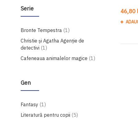
Serie
46,80 l
ADAU
produs
Bronte Tempestra
1
Christie și Agatha Agenție de
produs
detectivi
1
produs
Cafeneaua animalelor magice
1
Gen
produs
Fantasy
1
produse
Literatură pentru copii
5