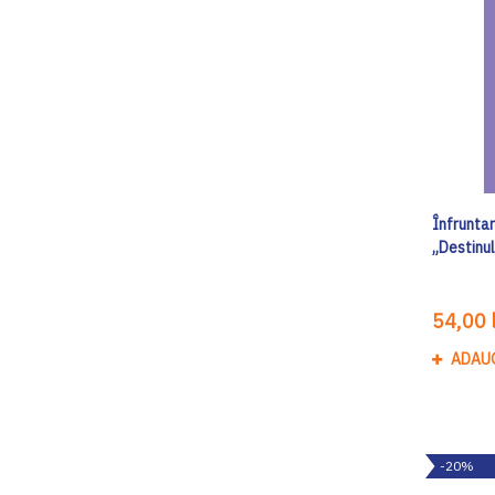
Înfruntar
„Destinul
54,00 l
ADAU
-20%