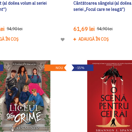
 (al doilea volum al seriei
Cântătoarea sângelui (al doilea
nt”)
seriei „Focul care ne leagă”)
ei
61,69 lei
94,90 lei
94,90 lei
GĂ ÎN COȘ
ADAUGĂ ÎN COȘ
Adaugă
la
Lista
de
NOU
-15%
Dorinte