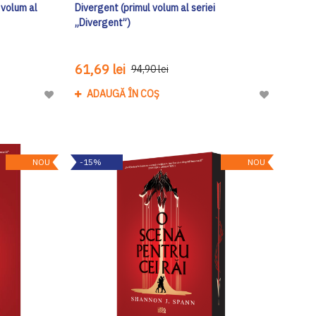
 volum al
Divergent (primul volum al seriei
„Divergent”)
61,69 lei
94,90 lei
ADAUGĂ ÎN COȘ
Adaugă
Adaugă
la
la
Lista
Lista
de
de
NOU
-15%
NOU
Dorinte
Dorinte