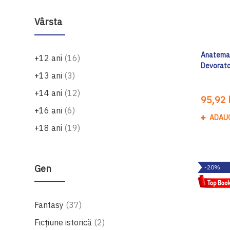
Vârsta
Anatema (
produse
+12 ani
16
Devorato
produse
+13 ani
3
produse
+14 ani
12
95,92 l
produse
+16 ani
6
ADAU
produse
+18 ani
19
Gen
-20%
produse
Fantasy
37
produse
Ficțiune istorică
2