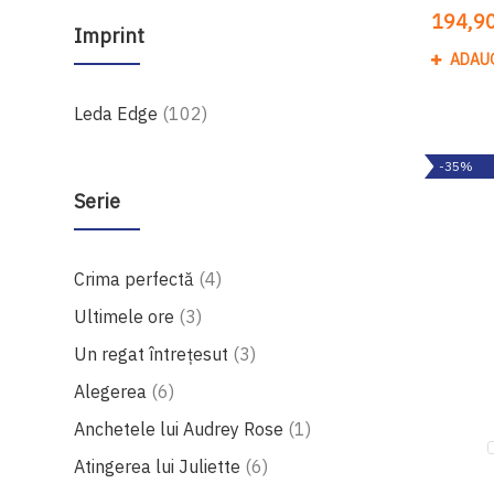
194,90
Imprint
ADAU
produse
Leda Edge
102
-35%
Serie
produse
Crima perfectă
4
produse
Ultimele ore
3
produse
Un regat întrețesut
3
produse
Alegerea
6
produs
Anchetele lui Audrey Rose
1
produse
Atingerea lui Juliette
6