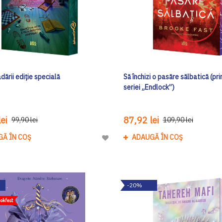
dării ediţie specială
Să închizi o pasăre sălbatică (pr
seriei „Endlock”)
ei
87,92 lei
99,90 lei
109,90 lei
GĂ ÎN COȘ
ADAUGĂ ÎN COȘ
Adaugă
la
Lista
de
-20%
Dorinte