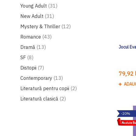
produse
Young Adult
31
produse
New Adult
31
produse
Mystery & Thriller
12
produse
Romance
43
produse
Dramă
13
Jocul Eva
produse
SF
8
produse
Distopii
7
79,92 l
produse
Contemporary
13
ADAU
produse
Literatură pentru copii
2
produse
Literatură clasică
2
-20%