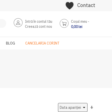
Contact
Intră în contul tău
Coşul meu
Creează cont nou
0,00 lei
BLOG
CANCELARIA CORINT
Setati
ascendent