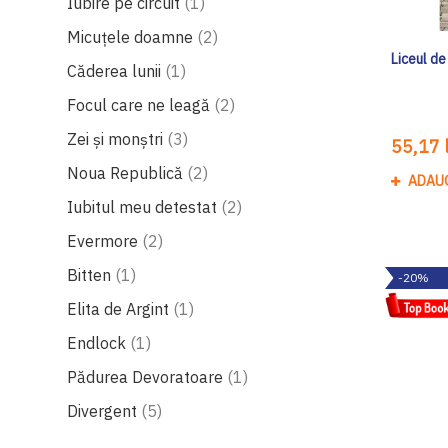
produs
Iubire pe circuit
1
produse
Micuțele doamne
2
Liceul de
produs
Căderea lunii
1
produse
Focul care ne leagă
2
produse
Zei și monștri
3
55,17 l
produse
Noua Republică
2
ADAU
produse
Iubitul meu detestat
2
produse
Evermore
2
produs
Bitten
1
-20%
produs
Elita de Argint
1
produs
Endlock
1
produs
Pădurea Devoratoare
1
produse
Divergent
5