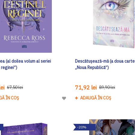
ea (al doilea volum al seriei
Descătușează-mă (a doua carte 
 reginei”)
„Noua Republică”)
ei
71,92 lei
67,50 lei
89,90 lei
GĂ ÎN COȘ
ADAUGĂ ÎN COȘ
Adaugă
la
Lista
de
-20%
Dorinte