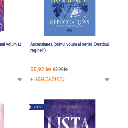
imul volum al
Ascensiunea (primul volum al seriei „Destinul
reginei”)
55,92 lei
69,90 lei
ADAUGĂ ÎN COȘ
Adaugă
Adaugă
la
la
Lista
Lista
de
de
-20%
Dorinte
Dorinte