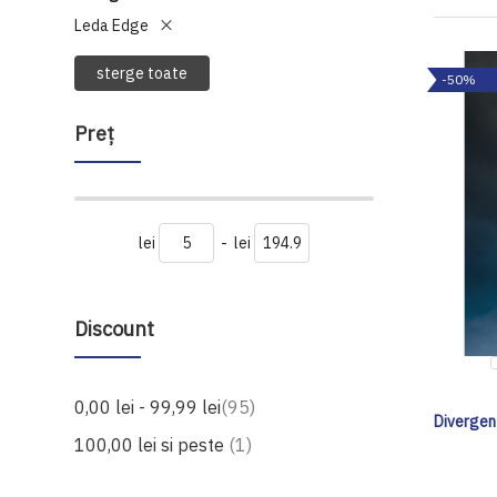
Leda Edge
sterge toate
-50%
Preţ
lei
-
lei
Discount
produse
0,00 lei
-
99,99 lei
95
Divergent
produs
100,00 lei
si peste
1