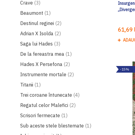
produse
Crave
3
Insurgent
„Diverge
produs
Beaumont
1
produse
Destinul reginei
2
61,69 l
produse
Adrian X Isolda
2
ADAU
produse
Saga lui Hades
3
produs
De la fereastra mea
1
produse
Hades X Persefona
2
-15%
produse
Instrumente mortale
2
produs
Titanii
1
produse
Trei coroane întunecate
4
produse
Regatul celor Malefici
2
produs
Scrisori fermecate
1
produs
Sub aceste stele blestemate
1