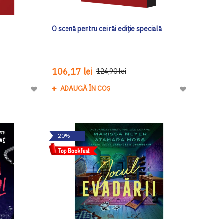
O scenă pentru cei răi ediţie specială
106,17 lei
124,90 lei
ADAUGĂ ÎN COȘ
Adaugă
Adaugă
la
la
Lista
Lista
de
de
-20%
Dorinte
Dorinte