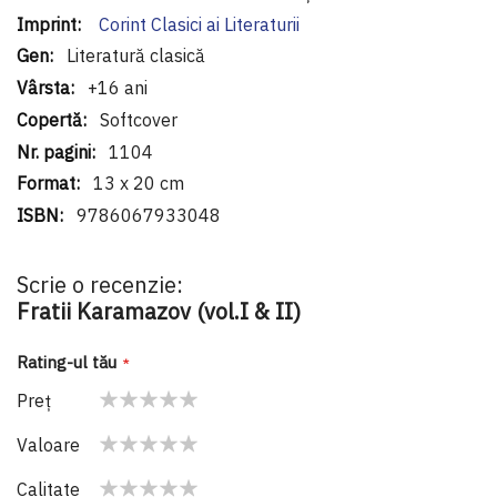
Corint Clasici ai Literaturii
Literatură clasică
+16 ani
Softcover
1104
13 x 20 cm
9786067933048
Scrie o recenzie:
Fratii Karamazov (vol.I & II)
Rating-ul tău
Preţ
1
2
3
4
5
Valoare
star
stars
stars
stars
stars
1
2
3
4
5
Calitate
star
stars
stars
stars
stars