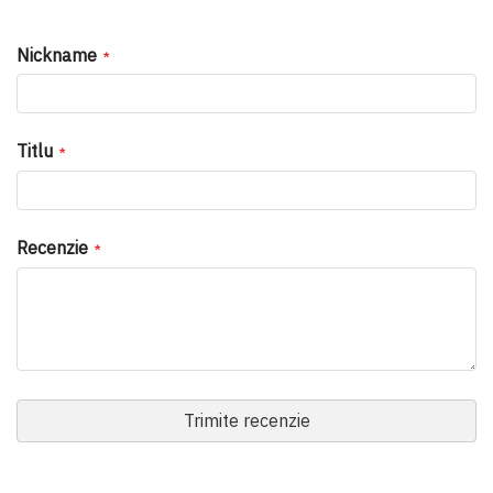
1
2
3
4
5
star
stars
stars
stars
stars
Nickname
Titlu
Recenzie
Trimite recenzie