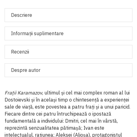
Descriere
Informaţii suplimentare
Recenzii
Despre autor
Fraţii Karamazov
, ultimul şi cel mai complex roman al lui
Dostoievski şi în acelaşi timp o chintesenţă a experienţei
sale de viaţă, este povestea a patru fraţi şi a unui paricid.
Fiecare dintre cei patru întruchipează o ipostază
fundamentală a individului: Dmitri, cel mai în vârstă,
reprezintă senzualitatea pătimaşă; Ivan este
intelectualul, raţiunea; Aleksei (Alioşa), protagonistul