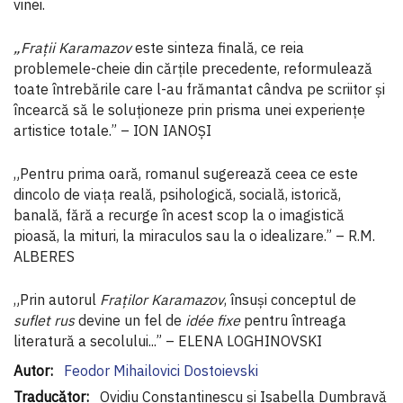
vinei.
„Fraţii Karamazov
este sinteza finală, ce reia
problemele-cheie din cărţile precedente, reformulează
toate întrebările care l-au frămantat cândva pe scriitor şi
încearcă să le soluţioneze prin prisma unei experienţe
artistice totale.” – ION IANOŞI
„Pentru prima oară, romanul sugerează ceea ce este
dincolo de viaţa reală, psihologică, socială, istorică,
banală, fără a recurge în acest scop la o imagistică
pioasă, la mituri, la miraculos sau la o idealizare.” – R.M.
ALBERES
„Prin autorul
Fraţilor Karamazov
, însuşi conceptul de
suflet rus
devine un fel de
idée fixe
pentru întreaga
literatură a secolului...” – ELENA LOGHINOVSKI
Informaţii
Feodor Mihailovici Dostoievski
suplimentare
Ovidiu Constantinescu şi Isabella Dumbravă