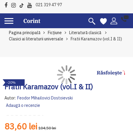
021 319 47 97
Pagina principală
Ficțiune
Literatură clasică
Clasici ai literaturii universale
Fratii Karamazov (vol.I & II)
Skip
Sk
-20%
to
to
Fratii Karamazov (vol.I & II)
the
th
end
be
Autor:
Feodor Mihailovici Dostoievski
of
of
Adaugă o recenzie
the
th
images
im
gallery
ga
83,60 lei
104,50 lei