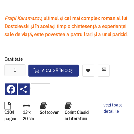
Fraţii Karamazov
, ultimul şi cel mai complex roman al lui
Dostoievski şi în acelaşi timp o chintesenţă a experienţei
sale de viaţă, este povestea a patru fraţi şi a unui paricid.
Cantitate
ADAUGĂ ÎN COȘ
Facebook
Share
vezi toate
detaliile
1104
13 x
Softcover
Corint Clasici
pagini
20 cm
ai Literaturii