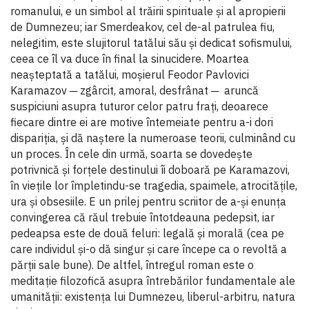
romanului, e un simbol al trăirii spirituale şi al apropierii
de Dumnezeu; iar Smerdeakov, cel de-al patrulea fiu,
nelegitim, este slujitorul tatălui său şi dedicat sofismului,
ceea ce îl va duce în final la sinucidere. Moartea
neaşteptată a tatălui, moşierul Feodor Pavlovici
Karamazov ─ zgârcit, amoral, desfrânat ─ aruncă
suspiciuni asupra tuturor celor patru fraţi, deoarece
fiecare dintre ei are motive întemeiate pentru a-i dori
dispariţia, şi dă naştere la numeroase teorii, culminând cu
un proces. În cele din urmă, soarta se dovedeşte
potrivnică şi forţele destinului îi doboară pe Karamazovi,
în vieţile lor împletindu-se tragedia, spaimele, atrocităţile,
ura şi obsesiile. E un prilej pentru scriitor de a-şi enunţa
convingerea că răul trebuie întotdeauna pedepsit, iar
pedeapsa este de două feluri: legală şi morală (cea pe
care individul şi-o dă singur şi care începe ca o revoltă a
părţii sale bune). De altfel, întregul roman este o
meditaţie filozofică asupra întrebărilor fundamentale ale
umanităţii: existenţa lui Dumnezeu, liberul-arbitru, natura