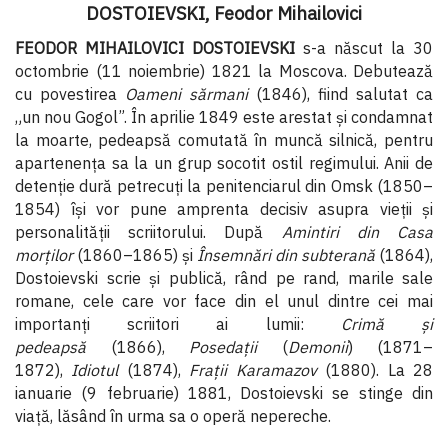
DOSTOIEVSKI, Feodor Mihailovici
FEODOR MIHAILOVICI DOSTOIEVSKI
s-a născut la 30
octombrie (11 noiembrie) 1821 la Moscova. Debutează
cu povestirea
Oameni sărmani
(1846), fiind salutat ca
„un nou Gogol”. În aprilie 1849 este arestat şi condamnat
la moarte, pedeapsă comutată în muncă silnică, pentru
apartenenţa sa la un grup socotit ostil regimului. Anii de
detenţie dură petrecuţi la penitenciarul din Omsk (1850–
1854) îşi vor pune amprenta decisiv asupra vieţii şi
personalităţii scriitorului. După
Amintiri din Casa
morţilor
(1860–1865) şi
Însemnări din subterană
(1864),
Dostoievski scrie şi publică, rând pe rand, marile sale
romane, cele care vor face din el unul dintre cei mai
importanţi scriitori ai lumii:
Crimă şi
pedeapsă
(1866),
Posedaţii
(
Demonii
) (1871–
1872),
Idiotul
(1874),
Fraţii Karamazov
(1880). La 28
ianuarie (9 februarie) 1881, Dostoievski se stinge din
viaţă, lăsând în urma sa o operă nepereche.