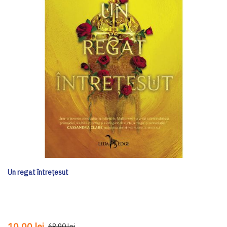
Un regat întrețesut
10,00 lei
68,90 lei