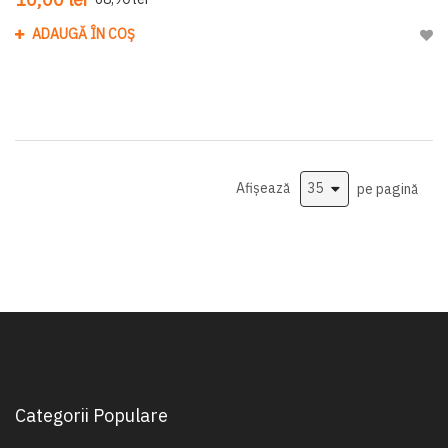
ADAUGĂ ÎN COȘ
Adau
Afișează
pe pagină
Categorii Populare