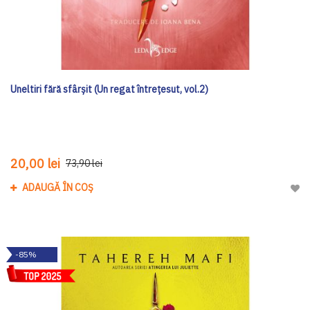
Uneltiri fără sfârșit (Un regat întrețesut, vol.2)
20,00 lei
73,90 lei
ADAUGĂ ÎN COȘ
Adau
-85%