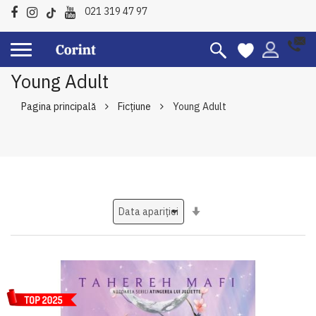
021 319 47 97
Young Adult
Pagina principală
Ficțiune
Young Adult
Setati
ascendent