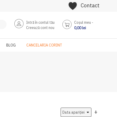
Contact
Intră în contul tău
Coşul meu
Creează cont nou
0,00 lei
BLOG
CANCELARIA CORINT
Setati
ascendent