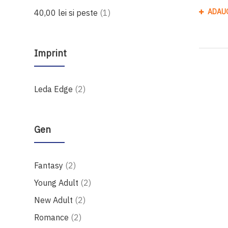
produs
ADAU
40,00 lei
si peste
1
Imprint
produse
Leda Edge
2
Gen
produse
Fantasy
2
produse
Young Adult
2
produse
New Adult
2
produse
Romance
2