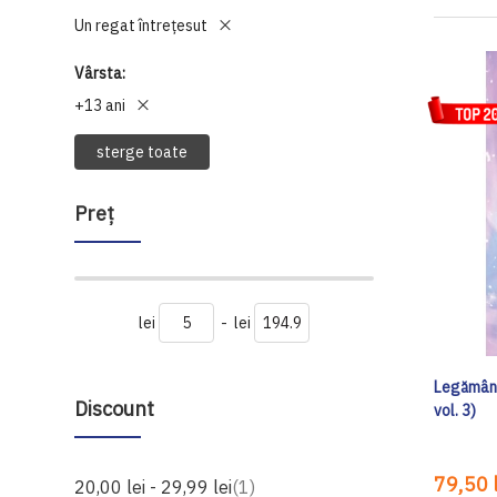
Un regat întrețesut
Vârsta
+13 ani
sterge toate
Preţ
lei
-
lei
Legământ
Discount
vol. 3)
79,50 l
produs
20,00 lei
-
29,99 lei
1