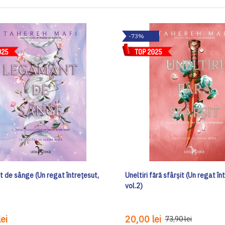
-73%
 de sânge (Un regat întrețesut,
Uneltiri fără sfârșit (Un regat în
vol.2)
ei
20,00 lei
73,90 lei