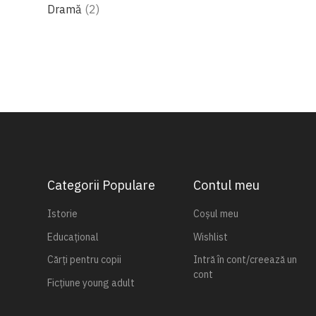
produse
Dramă
2
Categorii Populare
Contul meu
Istorie
Coșul meu
Educațional
Wishlist
Cărți pentru copii
Intră în cont/creează un
cont
Ficțiune young adult