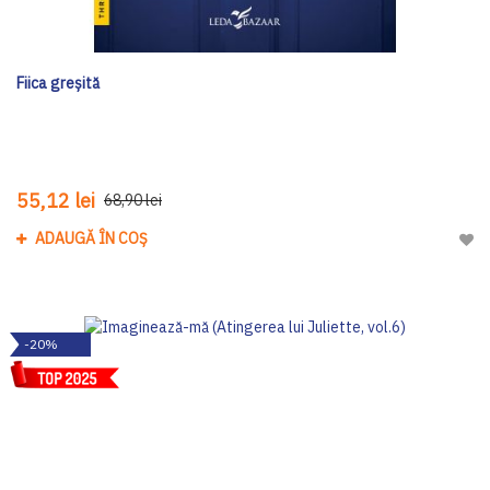
Fiica greșită
55,12 lei
68,90 lei
ADAUGĂ ÎN COȘ
Adau
-20%