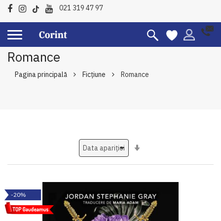
021 319 47 97
Romance
Pagina principală
Ficțiune
Romance
Setati
ascendent
-20%