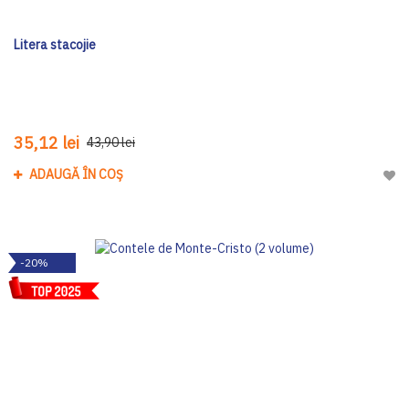
Litera stacojie
35,12 lei
43,90 lei
ADAUGĂ ÎN COȘ
Adau
-20%