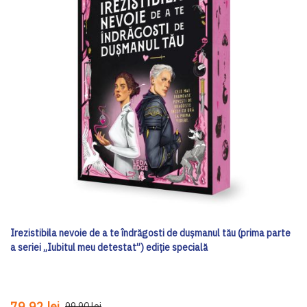
Irezistibila nevoie de a te îndrăgosti de dușmanul tău (prima parte
a seriei „Iubitul meu detestat”) ediţie specială
79,92 lei
99,90 lei