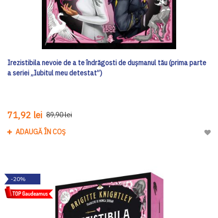
Irezistibila nevoie de a te îndrăgosti de dușmanul tău (prima parte
a seriei „Iubitul meu detestat”)
71,92 lei
89,90 lei
ADAUGĂ ÎN COȘ
Adau
-20%