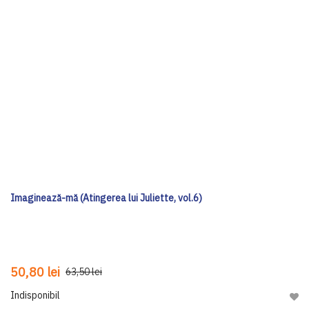
Imaginează-mă (Atingerea lui Juliette, vol.6)
50,80 lei
63,50 lei
Indisponibil
Adau