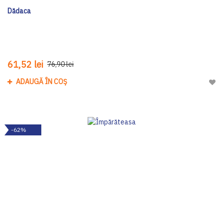
Dădaca
61,52 lei
76,90 lei
ADAUGĂ ÎN COȘ
Adau
-62%