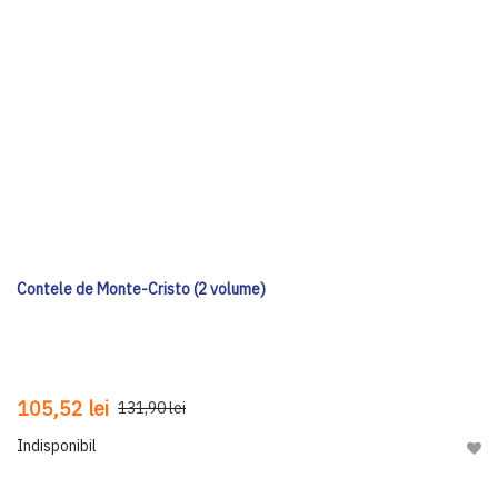
Contele de Monte-Cristo (2 volume)
105,52 lei
131,90 lei
Indisponibil
Adau