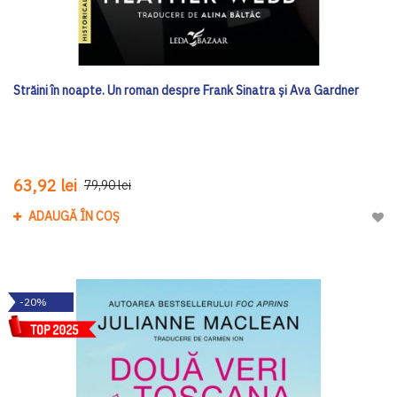
Străini în noapte. Un roman despre Frank Sinatra și Ava Gardner
63,92 lei
79,90 lei
ADAUGĂ ÎN COȘ
Adau
-20%