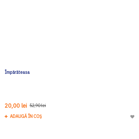
Împărăteasa
20,00 lei
52,90 lei
ADAUGĂ ÎN COȘ
Adau