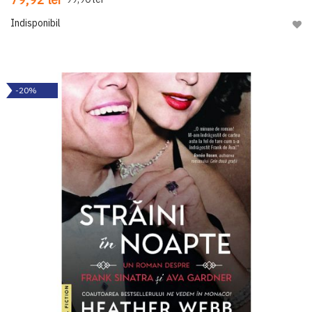
Indisponibil
Adau
-20%