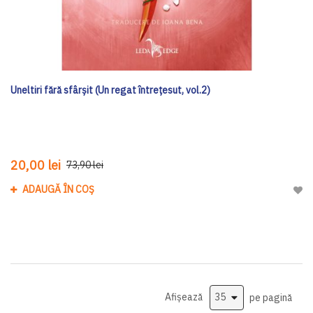
Uneltiri fără sfârșit (Un regat întrețesut, vol.2)
20,00 lei
73,90 lei
ADAUGĂ ÎN COȘ
Adau
Afișează
pe pagină