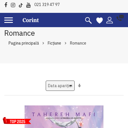
021 319 47 97
Romance
Pagina principală
Ficțiune
Romance
Setati
ascendent