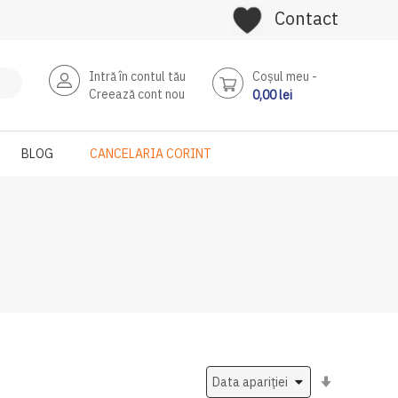
Contact
Intră în contul tău
Coşul meu
Creează cont nou
0,00 lei
BLOG
CANCELARIA CORINT
Setati
ascendent