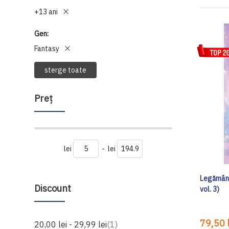
+13 ani
Gen
Fantasy
sterge toate
Preţ
lei
-
lei
Legământ
Discount
vol. 3)
79,50 l
produs
20,00 lei
-
29,99 lei
1