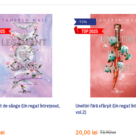
-73%
 de sânge (Un regat întrețesut,
Uneltiri fără sfârșit (Un regat în
vol.2)
ei
20,00 lei
73,90 lei