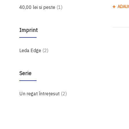
produs
ADAU
40,00 lei
si peste
1
Imprint
produse
Leda Edge
2
Serie
produse
Un regat întrețesut
2