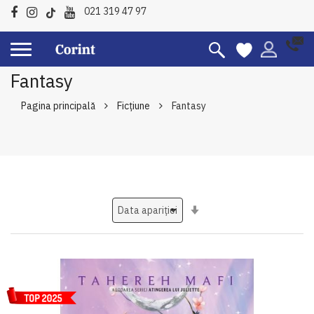
021 319 47 97
Fantasy
Pagina principală
Ficțiune
Fantasy
Setati
ascendent