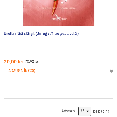
Uneltiri fără sfârșit (Un regat întrețesut, vol.2)
20,00 lei
73,90 lei
ADAUGĂ ÎN COȘ
Adau
Afișează
pe pagină