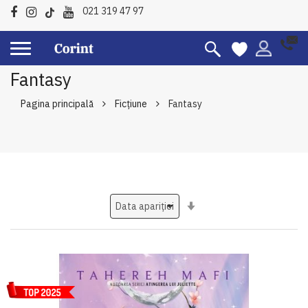
021 319 47 97
Fantasy
Pagina principală
Ficțiune
Fantasy
Setati
ascendent