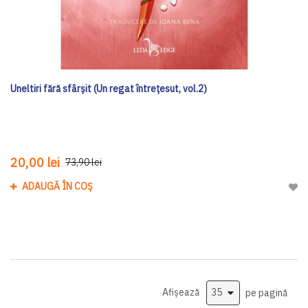
Uneltiri fără sfârșit (Un regat întrețesut, vol.2)
20,00 lei
73,90 lei
ADAUGĂ ÎN COȘ
Adau
Afișează
pe pagină