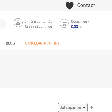
Contact
Intră în contul tău
Coşul meu
Creează cont nou
0,00 lei
BLOG
CANCELARIA CORINT
Setati
ascendent