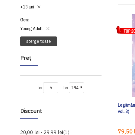
+13 ani
Gen
Young Adult
sterge toate
Preţ
lei
-
lei
Legământ
Discount
vol. 3)
79,50 l
produs
20,00 lei
-
29,99 lei
1