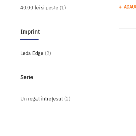
produs
ADAU
40,00 lei
si peste
1
Imprint
produse
Leda Edge
2
Serie
produse
Un regat întrețesut
2