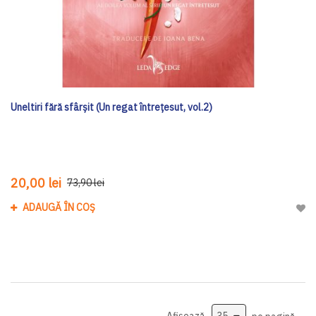
Uneltiri fără sfârșit (Un regat întrețesut, vol.2)
20,00 lei
73,90 lei
ADAUGĂ ÎN COȘ
Adau