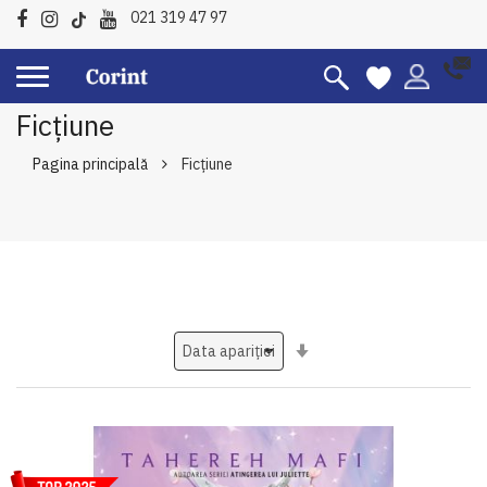
021 319 47 97
Ficțiune
Pagina principală
Ficțiune
Setati
ascendent