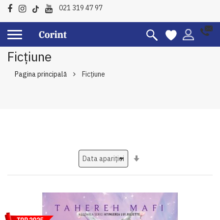
021 319 47 97
Ficțiune
Pagina principală
Ficțiune
Setati
ascendent