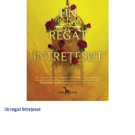
Un regat întrețesut