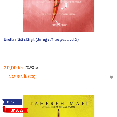
Uneltiri fără sfârșit (Un regat întrețesut, vol.2)
20,00 lei
73,90 lei
ADAUGĂ ÎN COȘ
Adau
-85%