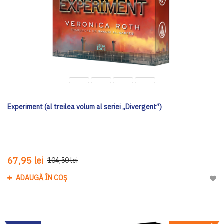
Experiment (al treilea volum al seriei „Divergent”)
67,95 lei
104,50 lei
ADAUGĂ ÎN COȘ
Adau