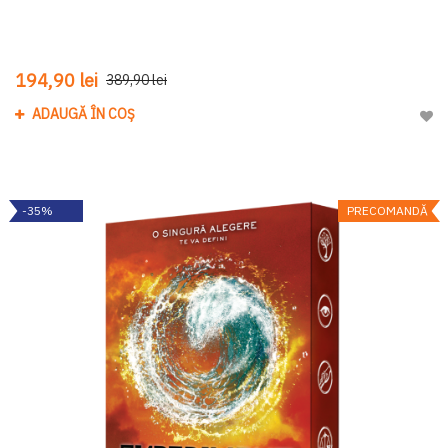
194,90 lei
389,90 lei
ADAUGĂ ÎN COȘ
Adau
-35%
PRECOMANDĂ