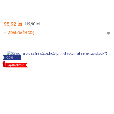
95,92 lei
119,90 lei
ADAUGĂ ÎN COȘ
Adau
-20%