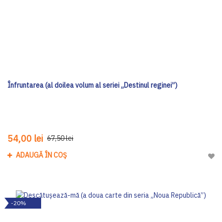
Înfruntarea (al doilea volum al seriei „Destinul reginei”)
54,00 lei
67,50 lei
ADAUGĂ ÎN COȘ
Adau
-20%