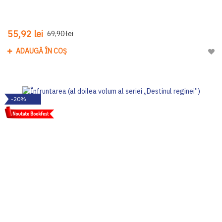
55,92 lei
69,90 lei
ADAUGĂ ÎN COȘ
Adau
-20%