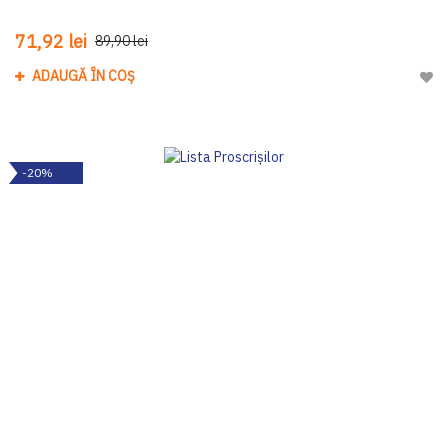
71,92 lei
89,90 lei
ADAUGĂ ÎN COȘ
Adau
-20%