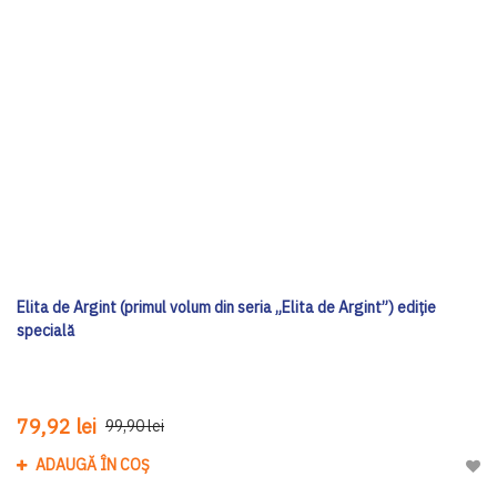
Elita de Argint (primul volum din seria „Elita de Argint”) ediţie
specială
79,92 lei
99,90 lei
ADAUGĂ ÎN COȘ
Adau