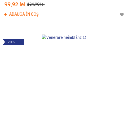
99,92 lei
124,90 lei
ADAUGĂ ÎN COȘ
Adau
-20%