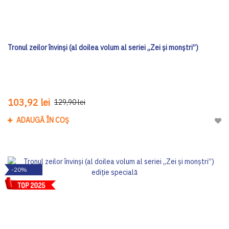
Tronul zeilor învinși (al doilea volum al seriei „Zei și monștri”)
103,92 lei
129,90 lei
ADAUGĂ ÎN COȘ
Adau
-20%