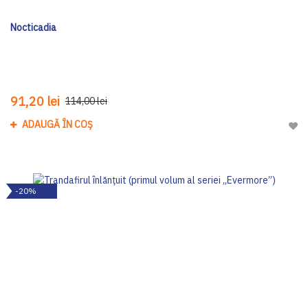
Nocticadia
91,20 lei
114,00 lei
ADAUGĂ ÎN COȘ
Adau
-20%