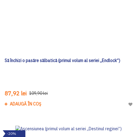
Să închizi o pasăre sălbatică (primul volum al seriei „Endlock”)
87,92 lei
109,90 lei
ADAUGĂ ÎN COȘ
Adau
-20%