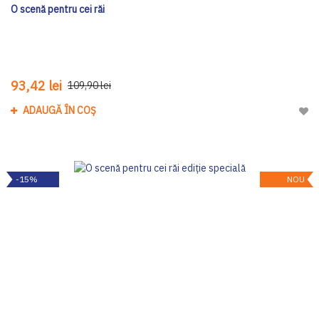
O scenă pentru cei răi
93,42 lei
109,90 lei
ADAUGĂ ÎN COȘ
Adau
-15%
NOU