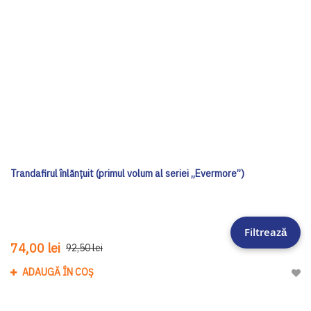
Trandafirul înlănțuit (primul volum al seriei „Evermore”)
Filtrează
74,00 lei
92,50 lei
ADAUGĂ ÎN COȘ
Adau