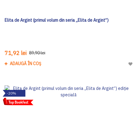
Elita de Argint (primul volum din seria „Elita de Argint”)
71,92 lei
89,90 lei
ADAUGĂ ÎN COȘ
Adau
-20%