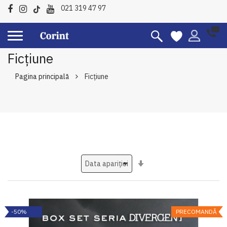
021 319 47 97
Ficțiune
Pagina principală
Ficțiune
Setati
ascendent
-50%
PRECOMANDĂ