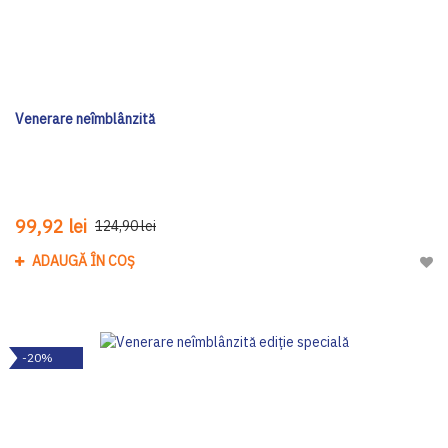
Venerare neîmblânzită
99,92 lei
124,90 lei
ADAUGĂ ÎN COȘ
Adau
-20%