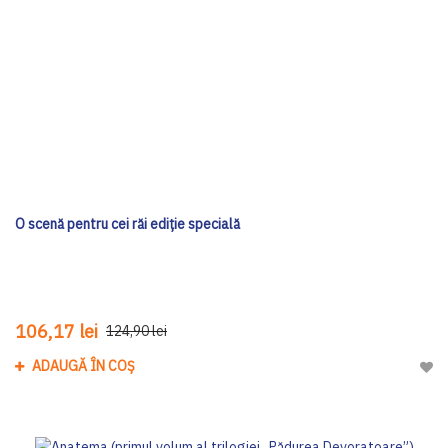
O scenă pentru cei răi ediţie specială
106,17 lei
124,90 lei
ADAUGĂ ÎN COȘ
Adau