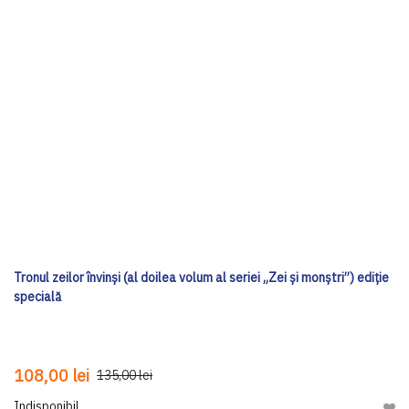
Tronul zeilor învinși (al doilea volum al seriei „Zei și monștri”) ediţie
specială
108,00 lei
135,00 lei
Indisponibil
Adau