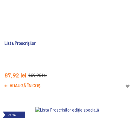
Lista Proscrișilor
87,92 lei
109,90 lei
ADAUGĂ ÎN COȘ
Adau
-20%