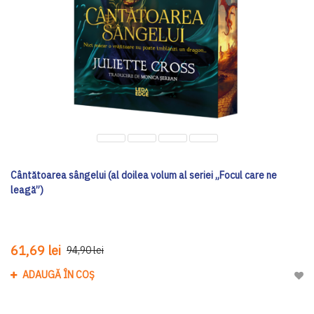
Cântătoarea sângelui (al doilea volum al seriei „Focul care ne
leagă”)
61,69 lei
94,90 lei
ADAUGĂ ÎN COȘ
Adau