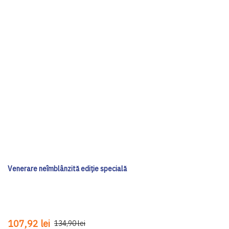
Venerare neîmblânzită ediţie specială
107,92 lei
134,90 lei