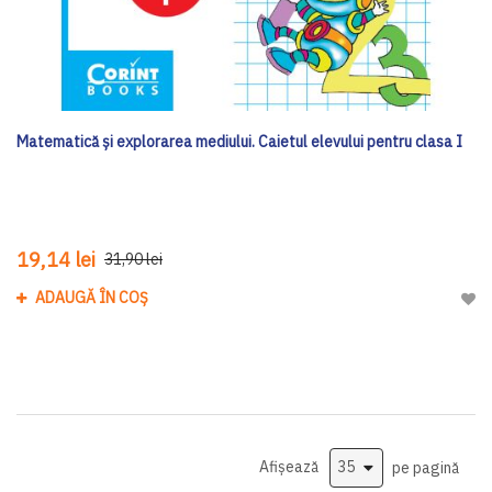
Matematică și explorarea mediului. Caietul elevului pentru clasa I
19,14 lei
31,90 lei
ADAUGĂ ÎN COȘ
Adau
Afișează
pe pagină