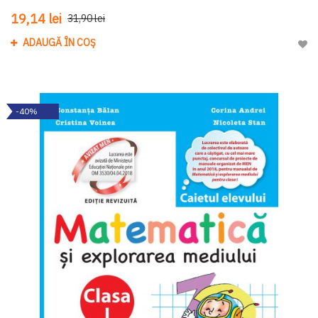
19,14 lei
31,90 lei
ADAUGĂ ÎN COȘ
Adau
-40%