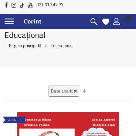
021 319 47 97
Educațional
Pagina principală
Educațional
Setati
ascendent
-40%