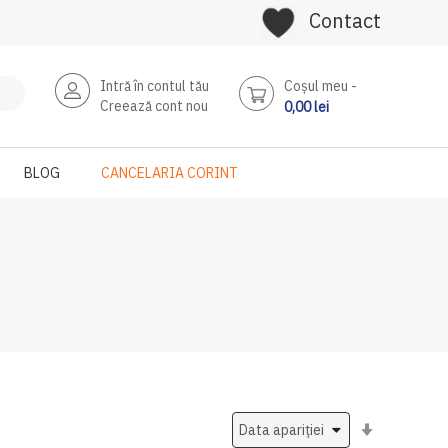
Contact
Intră în contul tău
Coşul meu
Creează cont nou
0,00 lei
BLOG
CANCELARIA CORINT
Setati
ascendent