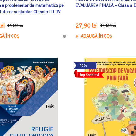
e a problemelor de matematică pe
EVALUAREA FINALĂ – Clasa a I
 tuturor școlarilor. Clasele III-IV
ei
27,90 lei
44,50 lei
46,50 lei
GĂ ÎN COȘ
ADAUGĂ ÎN COȘ
Adaugă
la
Lista
de
-40%
Dorinte