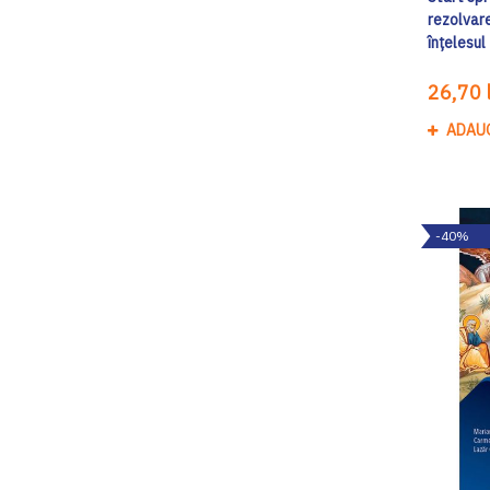
rezolvar
înțelesul
26,70 l
ADAU
-40%