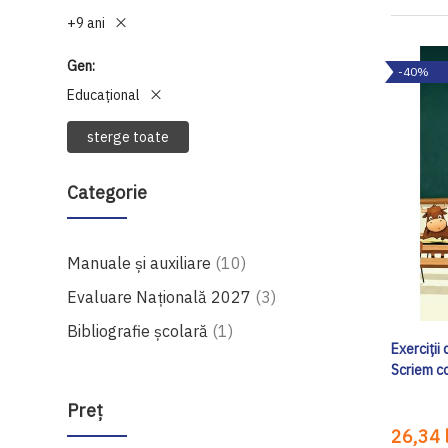
+9 ani
Gen
-40%
Educațional
sterge toate
Categorie
produse
Manuale şi auxiliare
10
produse
Evaluare Națională 2027
3
produs
Bibliografie școlară
1
Exerciții
Scriem c
Preţ
26,34 l