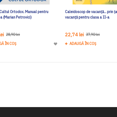
 Cultul Ortodox. Manual pentru
Caleidoscop de vacanță... prin ța
a (Marian Petrovici)
vacanță pentru clasa a II-a
ei
22,74 lei
28,90 lei
37,90 lei
GĂ ÎN COȘ
ADAUGĂ ÎN COȘ
Adaugă
la
Lista
de
Dorinte