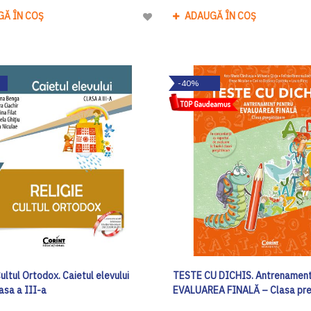
GĂ ÎN COȘ
ADAUGĂ ÎN COȘ
Adaugă
la
Lista
de
-40%
Dorinte
Cultul Ortodox. Caietul elevului
TESTE CU DICHIS. Antrenament
asa a III-a
EVALUAREA FINALĂ – Clasa pre