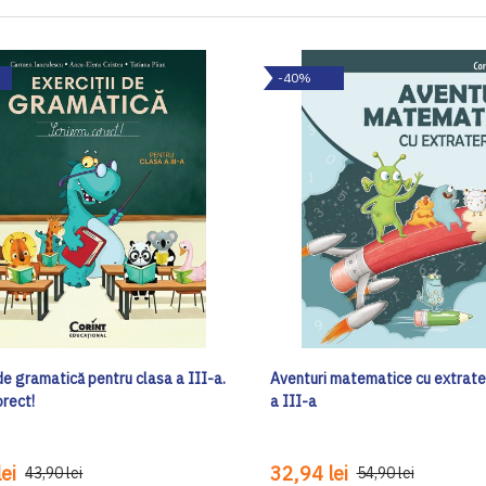
-40%
 de gramatică pentru clasa a III-a.
Aventuri matematice cu extrater
orect!
a III-a
ei
32,94 lei
43,90 lei
54,90 lei