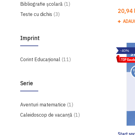
produs
Bibliografie școlară
1
20,94 l
produse
Teste cu dichis
3
ADAU
Imprint
-40%
produse
Corint Educaţional
11
Serie
produs
Aventuri matematice
1
produs
Caleidoscop de vacanţă
1
Start sp