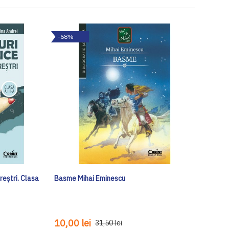
-68%
eștri. Clasa
Basme Mihai Eminescu
10,00 lei
31,50 lei