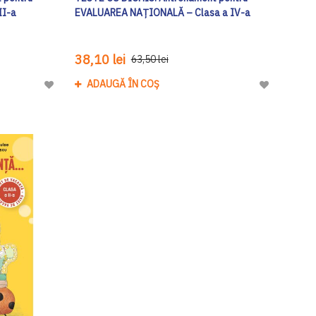
II-a
EVALUAREA NAȚIONALĂ – Clasa a IV-a
38,10 lei
63,50 lei
ADAUGĂ ÎN COȘ
Adaugă
Adaugă
la
la
Lista
Lista
de
de
Dorinte
Dorinte