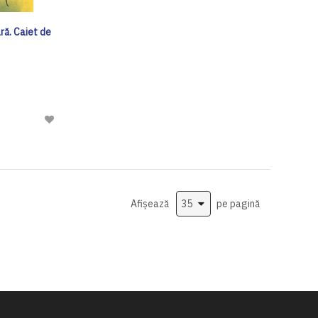
ră. Caiet de
Adaugă
la
Lista
de
Dorinte
Afișează
pe pagină