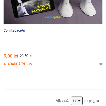
CorintSpaceAr
5,00 lei
23,50 lei
ADAUGĂ ÎN COȘ
Adau
Afișează
pe pagină