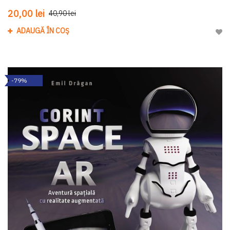
20,00 lei
40,90 lei
ADAUGĂ ÎN COȘ
Adau
-79%