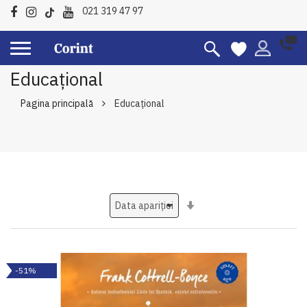
021 319 47 97
Educațional
Pagina principală
Educațional
Setati
ascendent
-51%