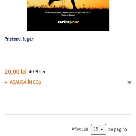
Prietenul fugar
20,00 lei
40,90 lei
ADAUGĂ ÎN COȘ
Adau
Afișează
pe pagină