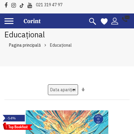
021 319 47 97
Educațional
Pagina principală
Educațional
Setati
ascendent
-54%