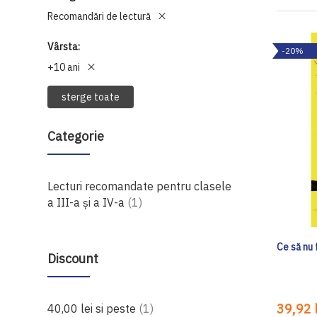
Recomandări de lectură
Vârsta
-20%
+10 ani
sterge toate
Categorie
Lecturi recomandate pentru clasele
produs
a III-a şi a IV-a
1
Ce să nu f
Discount
produs
39,92 l
40,00 lei
si peste
1