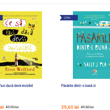
-20%
aci dacă devii invizibil
Păsările dintr-o bună zi
ei
39,60 lei
49,90 lei
49,50 lei