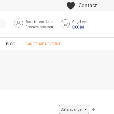
Contact
Intră în contul tău
Coşul meu
Creează cont nou
0,00 lei
BLOG
CANCELARIA CORINT
Setati
ascendent