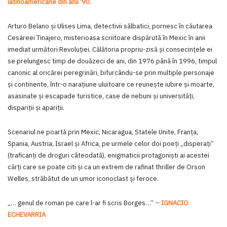
latinoamericane din anii ’90.
Arturo Belano şi Ulises Lima, detectivii sălbatici, pornesc în căutarea
Cesáreei Tinajero, misterioasa scriitoare dispărută în Mexic în anii
imediat următori Revoluţiei. Călătoria propriu-zisă şi consecinţele ei
se prelungesc timp de douăzeci de ani, din 1976 până în 1996, timpul
canonic al oricărei peregrinări, bifurcându-se prin multiple personaje
şi continente, într-o naraţiune uluitoare ce reuneşte iubire şi moarte,
asasinate şi escapade turistice, case de nebuni şi universităţi,
dispariţii şi apariţii.
Scenariul ne poartă prin Mexic, Nicaragua, Statele Unite, Franţa,
Spania, Austria, Israel şi Africa, pe urmele celor doi poeţi „disperaţi”
(traficanţi de droguri câteodată), enigmaticii protagonişti ai acestei
cărţi care se poate citi şi ca un extrem de rafinat thriller de Orson
Welles, străbătut de un umor iconoclast şi feroce.
„… genul de roman pe care l-ar fi scris Borges…”
– IGNACIO
ECHEVARRIA