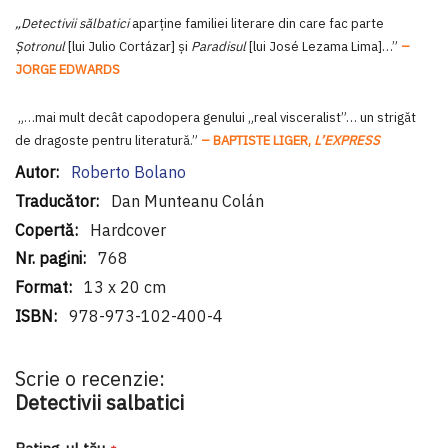
„Detectivii sălbatici
aparţine familiei literare din care fac parte
Şotronul
[lui Julio Cortázar] şi
Paradisul
[lui José Lezama Lima]…”
–
JORGE EDWARDS
„…mai mult decât capodopera genului „real visceralist”… un strigăt
de dragoste pentru literatură.”
– BAPTISTE LIGER,
L’EXPRESS
Informaţii
Roberto Bolano
suplimentare
Dan Munteanu Colán
Hardcover
768
13 x 20 cm
978-973-102-400-4
Scrie o recenzie:
Detectivii salbatici