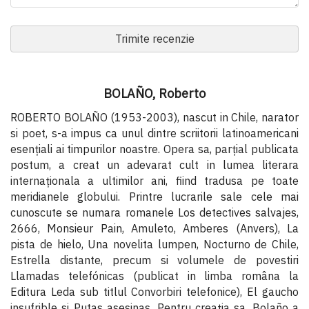
Trimite recenzie
BOLAÑO, Roberto
ROBERTO BOLAÑO (1953-2003), nascut in Chile, narator
si poet, s-a impus ca unul dintre scriitorii latinoamericani
esenţiali ai timpurilor noastre. Opera sa, parţial publicata
postum, a creat un adevarat cult in lumea literara
internaţionala a ultimilor ani, fiind tradusa pe toate
meridianele globului. Printre lucrarile sale cele mai
cunoscute se numara romanele Los detectives salvajes,
2666, Monsieur Pain, Amuleto, Amberes (Anvers), La
pista de hielo, Una novelita lumpen, Nocturno de Chile,
Estrella distante, precum si volumele de povestiri
Llamadas telefónicas (publicat in limba româna la
Editura Leda sub titlul Convorbiri telefonice), El gaucho
insufrible si Putas asesinas. Pentru creaţia sa, Bolaño a