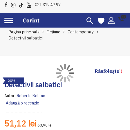
021 319 47 97
Pagina principală
Ficțiune
Contemporary
Detectivii salbatici
Skip
Sk
-20%
to
to
Detectivii salbatici
the
th
end
be
Autor:
Roberto Bolano
of
of
Adaugă o recenzie
the
th
images
im
gallery
ga
51,12 lei
63,90 lei