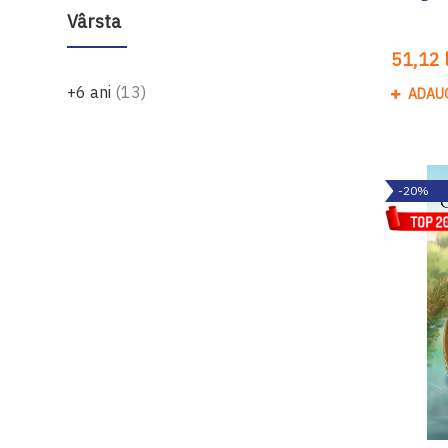
Vârsta
51,12 l
produse
+6 ani
13
ADAU
-20%