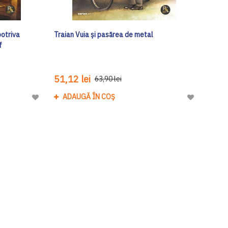
potriva
Traian Vuia și pasărea de metal
f
51,12 lei
63,90 lei
ADAUGĂ ÎN COȘ
Adaugă
Adaugă
la
la
Lista
Lista
de
de
Dorinte
Dorinte