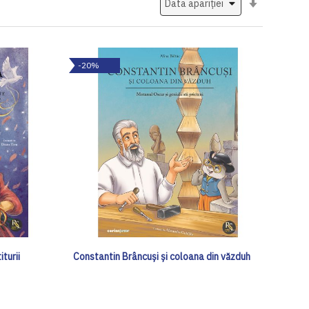
ascendent
-20%
turii
Constantin Brâncuși și coloana din văzduh