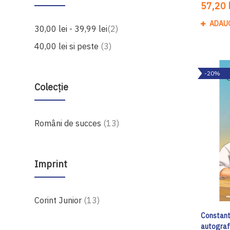
57,20 l
ADAU
produse
30,00 lei
-
39,99 lei
2
produse
40,00 lei
si peste
3
-20%
Colecție
produse
Români de succes
13
Imprint
produse
Corint Junior
13
Constanti
autogra