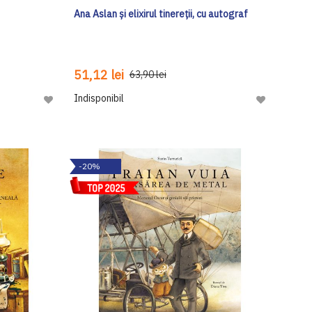
Ana Aslan și elixirul tinereții, cu autograf
51,12 lei
63,90 lei
Indisponibil
Adaugă
Adaugă
la
la
Lista
Lista
de
de
-20%
Dorinte
Dorinte