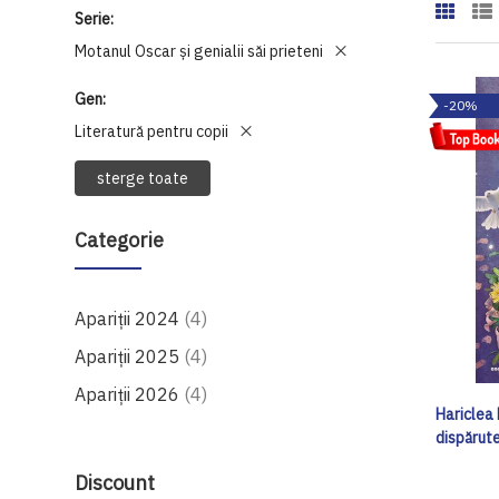
Serie
Motanul Oscar și genialii săi prieteni
Gen
-20%
Literatură pentru copii
sterge toate
Categorie
produse
Apariții 2024
4
produse
Apariții 2025
4
produse
Apariții 2026
4
Hariclea 
dispărut
Discount