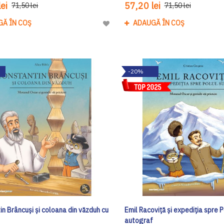
ei
57,20 lei
71,50 lei
71,50 lei
GĂ ÎN COȘ
ADAUGĂ ÎN COȘ
Adaugă
la
Lista
de
-20%
Dorinte
n Brâncuși și coloana din văzduh cu
Emil Racoviță și expediția spre P
f
autograf