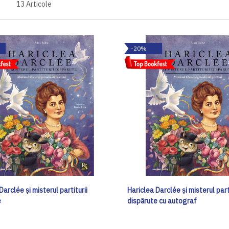
13
Articole
-20%
Darclée și misterul partiturii
Hariclea Darclée și misterul parti
e
dispărute cu autograf