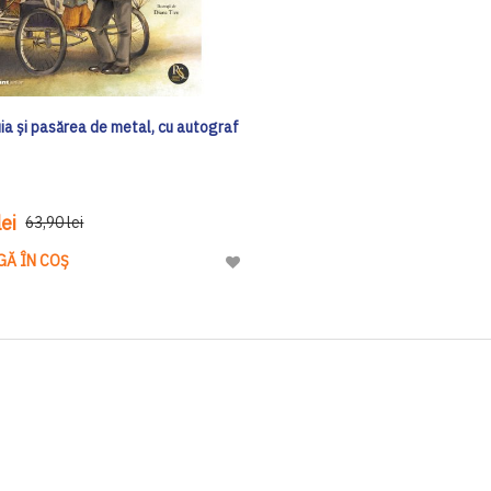
ia și pasărea de metal, cu autograf
ei
63,90 lei
GĂ ÎN COȘ
Adaugă
la
Lista
de
Dorinte