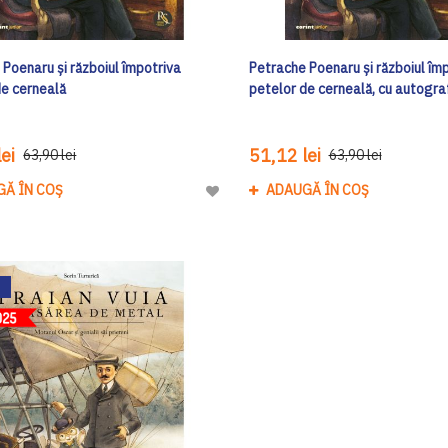
Poenaru și războiul împotriva
Petrache Poenaru și războiul îm
de cerneală
petelor de cerneală, cu autogra
ei
51,12 lei
63,90 lei
63,90 lei
GĂ ÎN COȘ
ADAUGĂ ÎN COȘ
Adaugă
la
Lista
de
Dorinte