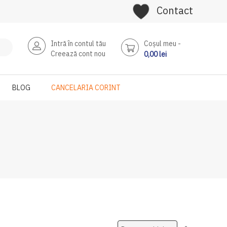
Contact
Intră în contul tău
Coşul meu
Creează cont nou
0,00 lei
BLOG
CANCELARIA CORINT
Setati