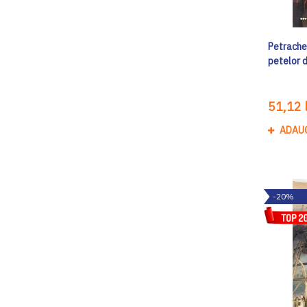
Petrache 
petelor 
51,12 l
ADAU
-20%