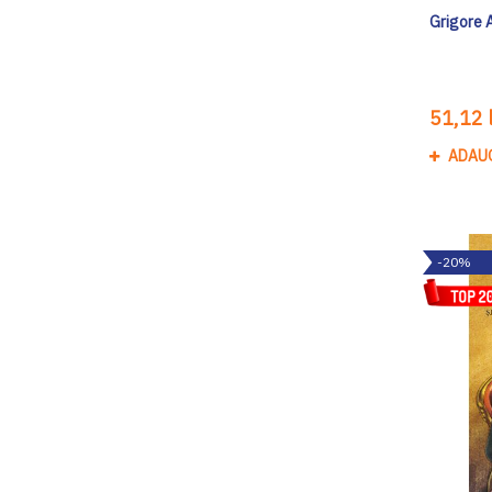
Grigore 
51,12 l
ADAU
-20%