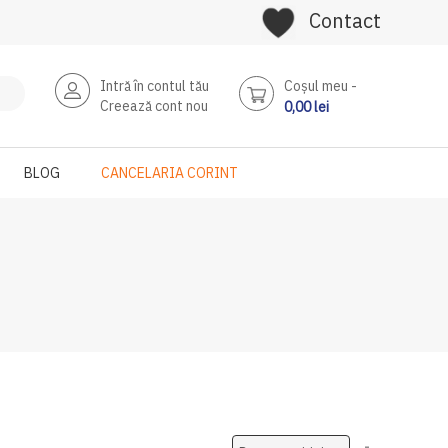
Contact
Intră în contul tău
Coşul meu
Creează cont nou
0,00 lei
BLOG
CANCELARIA CORINT
Setati