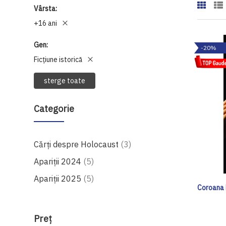
Vârsta
+16 ani
Gen
-20%
Ficțiune istorică
sterge toate
Categorie
produse
Cărți despre Holocaust
3
produse
Apariții 2024
5
produse
Apariții 2025
5
Coroana 
Preţ