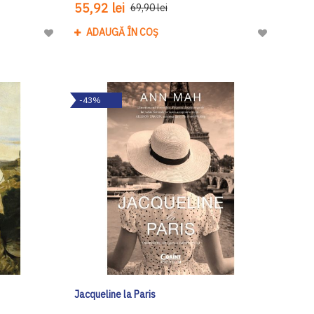
55,92 lei
69,90 lei
ADAUGĂ ÎN COȘ
Adaugă
Adaugă
la
la
Lista
Lista
de
de
-43%
Dorinte
Dorinte
Jacqueline la Paris