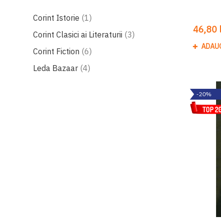
produs
Corint Istorie
1
46,80 l
produse
Corint Clasici ai Literaturii
3
ADAU
produse
Corint Fiction
6
produse
Leda Bazaar
4
-20%