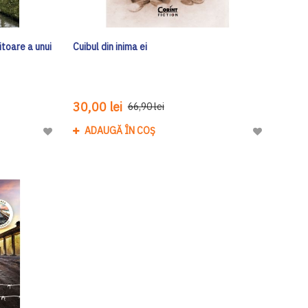
itoare a unui
Cuibul din inima ei
30,00 lei
66,90 lei
ADAUGĂ ÎN COȘ
Adaugă
Adaugă
la
la
Lista
Lista
de
de
Dorinte
Dorinte