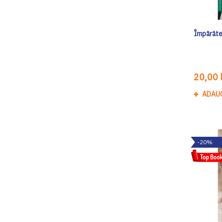
Împărăt
20,00 l
ADAU
-20%