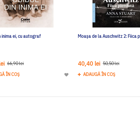
n inima ei, cu autograf
Moașa de la Auschwitz 2: Fiica p
ei
40,40 lei
66,90 lei
50,50 lei
GĂ ÎN COȘ
ADAUGĂ ÎN COȘ
Adaugă
la
Lista
de
Dorinte