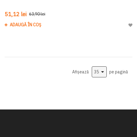
51,12 lei
63,90 lei
ADAUGĂ ÎN COȘ
Adau
Afișează
pe pagină