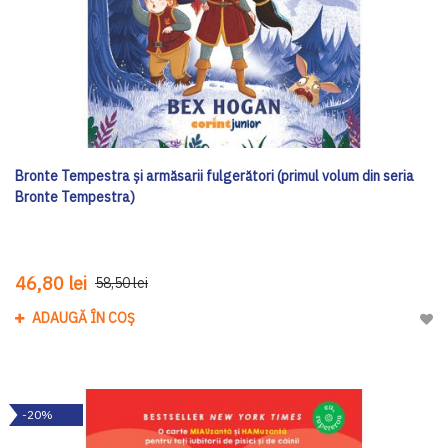
Bronte Tempestra și armăsarii fulgerători (primul volum din seria
Bronte Tempestra)
46,80 lei
58,50 lei
ADAUGĂ ÎN COȘ
Adau
-20%