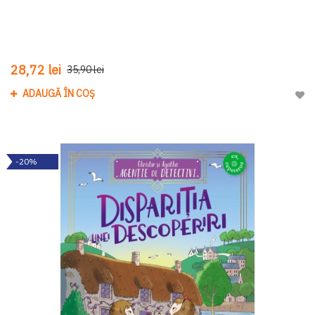
28,72 lei
35,90 lei
ADAUGĂ ÎN COȘ
Adau
-20%