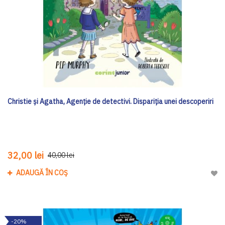
Christie și Agatha, Agenție de detectivi. Dispariția unei descoperiri
32,00 lei
40,00 lei
ADAUGĂ ÎN COȘ
Adau
-20%