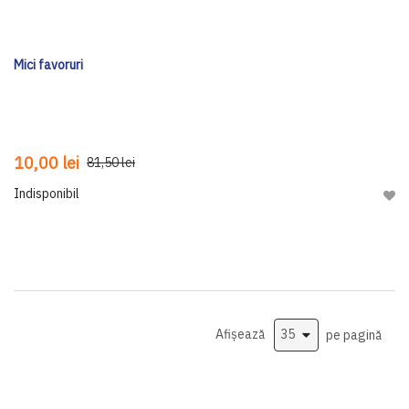
Mici favoruri
10,00 lei
81,50 lei
Indisponibil
Adau
Afișează
pe pagină