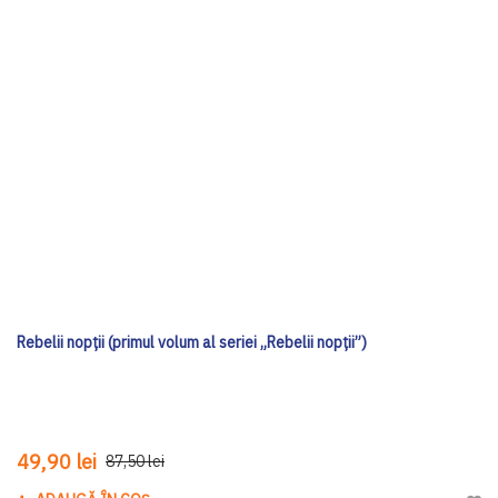
Rebelii nopții (primul volum al seriei „Rebelii nopții”)
49,90 lei
87,50 lei