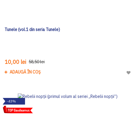
Tunele (vol.1 din seria Tunele)
10,00 lei
58,50 lei
ADAUGĂ ÎN COȘ
Adau
-43%