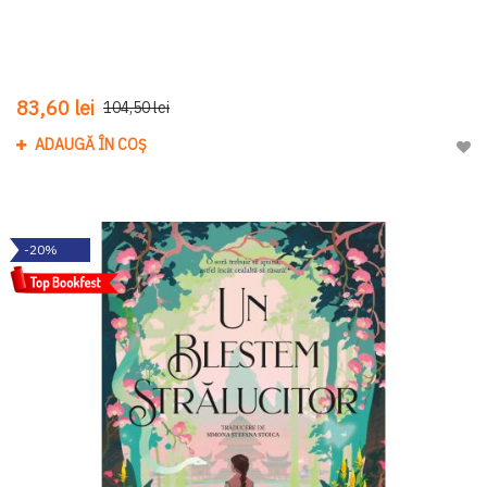
83,60 lei
104,50 lei
ADAUGĂ ÎN COȘ
Adau
-20%