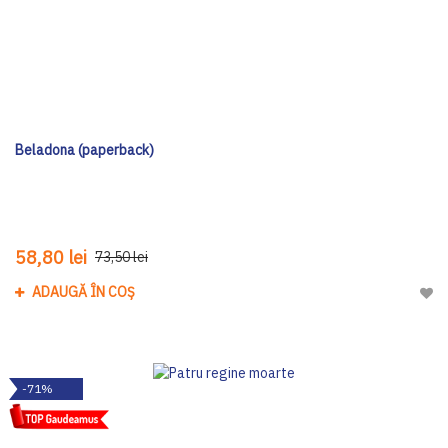
Beladona (paperback)
58,80 lei
73,50 lei
ADAUGĂ ÎN COȘ
Adau
-71%