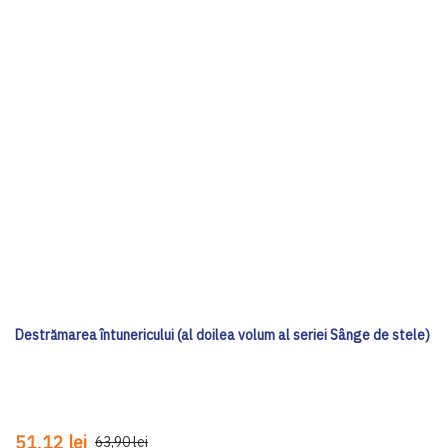
Destrămarea întunericului (al doilea volum al seriei Sânge de stele)
51,12 lei
63,90 lei