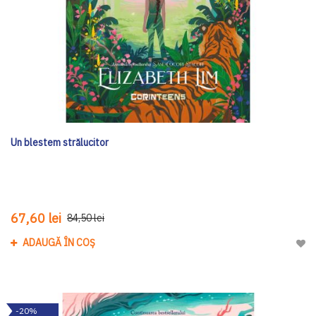
Un blestem strălucitor
67,60 lei
84,50 lei
ADAUGĂ ÎN COȘ
Adau
-20%