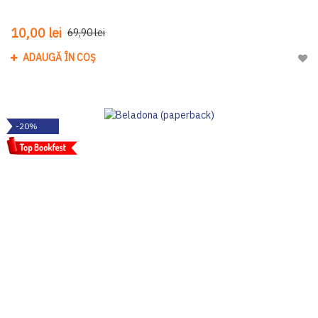
10,00 lei
69,90 lei
ADAUGĂ ÎN COȘ
Adau
-20%