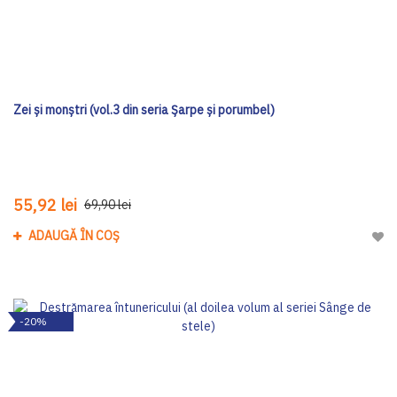
Zei și monștri (vol.3 din seria Șarpe și porumbel)
55,92 lei
69,90 lei
ADAUGĂ ÎN COȘ
Adau
-20%