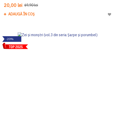
20,00 lei
69,90 lei
ADAUGĂ ÎN COȘ
Adau
-20%